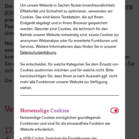
Um unsere Website in Sachen Nutzer:innenfreundlichkeit,
Der
Europäische Studiengang Wirtschaft und Verwaltung
Effektivität und Sicherheit zu optimieren, verwenden wir
(
ESWV
) bietet Ihnen ein europäisch ausgerichtetes,
Cookies. Das sind kleine Textdateien, die auf Ihrem
praxisnahes Studium, das Sie für eine Vielzahl von
Endgerät abgelegt und in Ihrem Browser gespeichert
Positionen in der Privatwirtschaft und in öffentlichen
werden. Darunter sind Cookies, die technisch für den
Unternehmen qualifiziert.
Betrieb unserer Website notwendig sind, sowie Cookies zur
anonymen Webanalyse oder für erweiterte Funktionen und
Noch Fragen zum
ESWV
-Studium allgemein oder zu
Services. Weitere Informationen dazu finden Sie in unserer
seinen wirtschaftswissenschaftlichen Modulen? Dann
Datenschutzerklärung
.
kommen Sie zu diesem Online-Infotermin und besuchen
Sie die
ESWV-Website
. Vom 1. Juni bis 15. Juli können Sie
Sie entscheiden, für welche Kategorien Sie dem Einsatz von
sich für einen Studienplatz bewerben!
Cookies zustimmen möchten und für welche nicht. Bitte
berücksichtigen Sie, dass Ihnen je nach Auswahl ggf. nicht
Der Zugangscode zum Online-Infofermin lautet: 1234
mehr alle Funktionen unserer Website zur Verfügung
stehen.
Veranstaltungen der HSB
Notwendi
Notwendige Cookies
Notwendige Cookies ermöglichen grundlegende
Funktionen und sind für die einwandfreie Funktion der
17.
Website erforderlich.
HSB-Cookie: Speichert die Einstellungen der