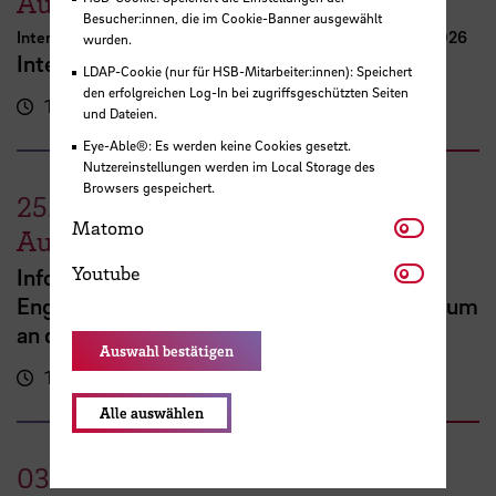
August
Besucher:innen, die im Cookie-Banner ausgewählt
International Week Computer Science and Digital Media 2026
wurden.
International FutureNow! Symposium
LDAP-Cookie (nur für HSB-Mitarbeiter:innen): Speichert
den erfolgreichen Log-In bei zugriffsgeschützten Seiten
16:00 - 17:30 Uhr
Kassenhalle
und Dateien.
Eye-Able®: Es werden keine Cookies gesetzt.
Nutzereinstellungen werden im Local Storage des
Browsers gespeichert.
25.
Matomo
Matomo
August
Youtube
Youtube
Info Session zu Vollzeitprogrammen:
Englischsprachiges MBA- oder Masterstudium
an der HSB
Auswahl bestätigen
16:00 - 17:00 Uhr
Online-Veranstaltung
Alle auswählen
03.