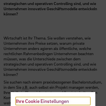
strategischen und operativen Controlling sind, und wie
Unternehmen innovative Geschäftsmodelle entwickeln
können?
Wirtschaft ist Ihr Thema. Sie wollen verstehen, wie
Unternehmen ihre Preise setzen, warum private
Unternehmen anders agieren als öffentliche, welche
rechtlichen Rahmenbedingen Unternehmen beachten
müssen, was die Unterschiede zwischen dem
strategischen und operativen Controlling sind, und wie
Unternehmen innovative Geschäftsmodelle entwickeln
können?
Sie suchen nach einem praxisbezogenen Bachelorstudium,
in dem Sie
z.B.
auch selbst ein Projekt managen werden,
Ihre Skills in Planspielen testen und Ihre interkulturellen
Kompetenzen im Auslandsstudium und -praktikum
Ihre Cookie Einstellungen
weiterentwickeln können?