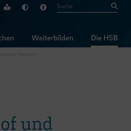
che Gebärdensprache
Leichte Sprache
Dunkel-Modus
Visuelle Hilfe
Suche
chen
Weiterbilden
Die HSB
hhaltiger Konsum
Hof und