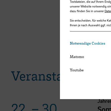
Textdateien, die auf Ihrem End
unserer Website notwendig sin
dazu finden Sie in unserer
Date
Sie entscheiden, für welche Ka
Ihnen je nach Auswahl ggf. nic
Notwendige Cookies
Matomo
Veranstaltungen
Youtube
Jahre
22.
–
30.
Som