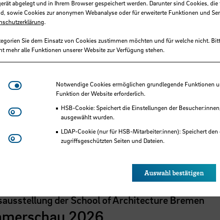
gerät abgelegt und in Ihrem Browser gespeichert werden. Darunter sind Cookies, die 
d, sowie Cookies zur anonymen Webanalyse oder für erweiterte Funktionen und Ser
nschutzerklärung
.
tegorien Sie dem Einsatz von Cookies zustimmen möchten und für welche nicht. Bitt
ht mehr alle Funktionen unserer Website zur Verfügung stehen.
Notwendige Cookies
Notwendige Cookies ermöglichen grundlegende Funktionen und
Funktion der Website erforderlich.
HSB-Cookie: Speichert die Einstellungen der Besucher:innen
Matomo
ausgewählt wurden.
LDAP-Cookie (nur für HSB-Mitarbeiter:innen): Speichert den 
Youtube
 der HSB
zugriffsgeschützten Seiten und Dateien.
Eye-Able®: Es werden keine Cookies gesetzt. Nutzereinstel
des Browsers gespeichert.
Auswahl bestätigen
sausstellung der School of Architecture Bremen
merschau 2026