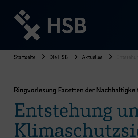
Direkt
zum
Seiteninhalt
springen
Startseite
Die HSB
Aktuelles
Entstehun
Ringvorlesung Facetten der Nachhaltigkei
Entstehung un
Klimaschutzsi