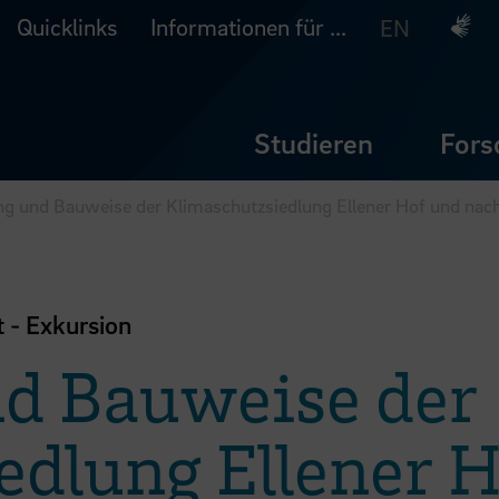
Quicklinks
Informationen für ...
Deuts
EN
Studieren
Fors
g und Bauweise der Klimaschutzsiedlung Ellener Hof und nac
t - Exkursion
d Bauweise der
edlung Ellener 