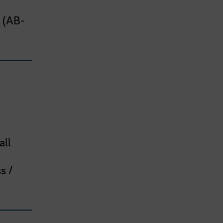
 (AB-
all
s /