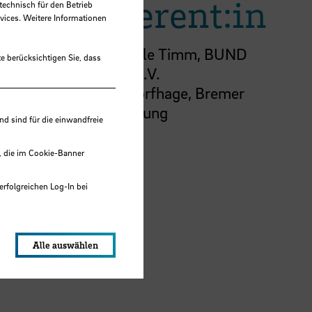
Referent:in
technisch für den Betrieb
vices. Weitere Informationen
Dr. Mareile Timm, BUND
e berücksichtigen Sie, dass
Bremen e.V.
Karina Korfhage, Bremer
Heimstiftung
 sind für die einwandfreie
, die im Cookie-Banner
erfolgreichen Log-In bei
lungen werden im Local Storage
Alle auswählen