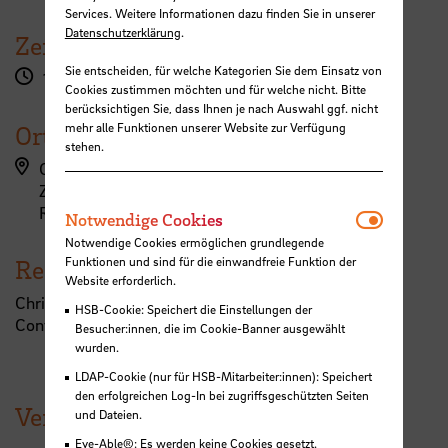
Services. Weitere Informationen dazu finden Sie in unserer
Datenschutzerklärung
.
Zeit
Sie entscheiden, für welche Kategorien Sie dem Einsatz von
17:00 Uhr
Cookies zustimmen möchten und für welche nicht. Bitte
berücksichtigen Sie, dass Ihnen je nach Auswahl ggf. nicht
mehr alle Funktionen unserer Website zur Verfügung
Ort
stehen.
Campus Airportstadt, Flughafenallee (ZIMT)
ZIMT - Erdgeschoss
Raum 032a
Notwendi
Notwendige Cookies
Notwendige Cookies ermöglichen grundlegende
Funktionen und sind für die einwandfreie Funktion der
Referent:in
Website erforderlich.
Christina Jetzschmann, eXpert for Vehicle Mission &
HSB-Cookie: Speichert die Einstellungen der
Control, Airbus Defence & Space
Besucher:innen, die im Cookie-Banner ausgewählt
wurden.
LDAP-Cookie (nur für HSB-Mitarbeiter:innen): Speichert
den erfolgreichen Log-In bei zugriffsgeschützten Seiten
Veranstaltungen der HSB
und Dateien.
Eye-Able®: Es werden keine Cookies gesetzt.