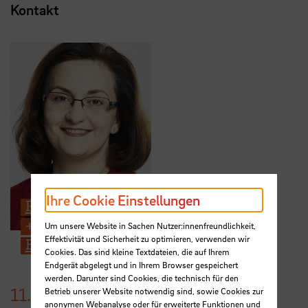
Kontakt
Ihre Cookie Einstellungen
Prof. Dr.-Ing. Jasminka Matevska
+49 421 5905 5425
Um unsere Website in Sachen Nutzer:innenfreundlichkeit,
Effektivität und Sicherheit zu optimieren, verwenden wir
E-Mail
Cookies. Das sind kleine Textdateien, die auf Ihrem
Endgerät abgelegt und in Ihrem Browser gespeichert
werden. Darunter sind Cookies, die technisch für den
11.
Januar
2023
Betrieb unserer Website notwendig sind, sowie Cookies zur
anonymen Webanalyse oder für erweiterte Funktionen und