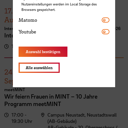
Nutzereinstellungen werden im Local Storage des
17.
Browsers gespeichert.
August
Matomo
Matomo
International Week Computer Science and Digital Media 2026
Youtube
Youtube
International FutureNow! Symposium
16:00 - 17:30 Uhr
Kassenhalle
Auswahl bestätigen
Alle auswählen
24.
September
meetMINT
Wir feiern Frauen in MINT – 10 Jahre
Programm meetMINT
17:00 -
Campus Neustadt, Neustadtswall
19:30 Uhr
(AB-Gebäude)
AB-Gebäude - 10. Obergeschoss /