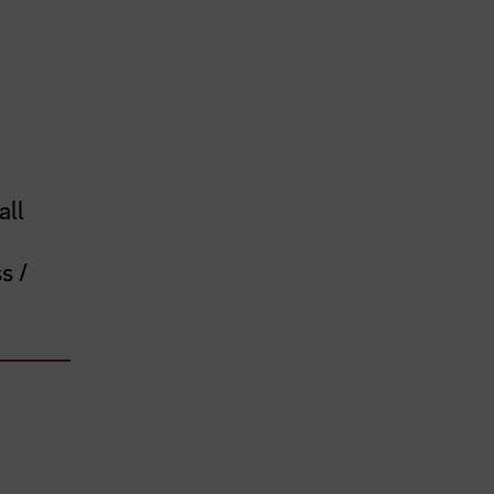
all
s /