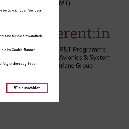
10 (ZIMT)
e berücksichtigen Sie, dass
Referent:in
 sind für die einwandfreie
Celen Nil R&T Programme
, die im Cookie-Banner
Manager Avionics & System
Models, Ariane Group
erfolgreichen Log-In bei
lungen werden im Local Storage
Alle auswählen