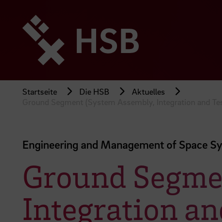
Direkt
zum
Seiteninhalt
springen
Startseite
Die HSB
Aktuelles
Ground Segment (System Assembly, Integration and Test/
Engineering and Management of Space Sys
Ground Segmen
Integration an