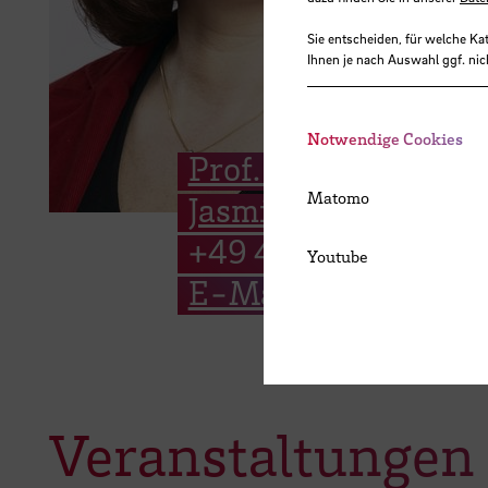
Sie entscheiden, für welche Ka
Ihnen je nach Auswahl ggf. nic
Notwendige Cookies
Prof. Dr.-Ing.
Matomo
Jasminka Matevska
+49 421 5905 5425
Youtube
E-Mail
Veranstaltungen