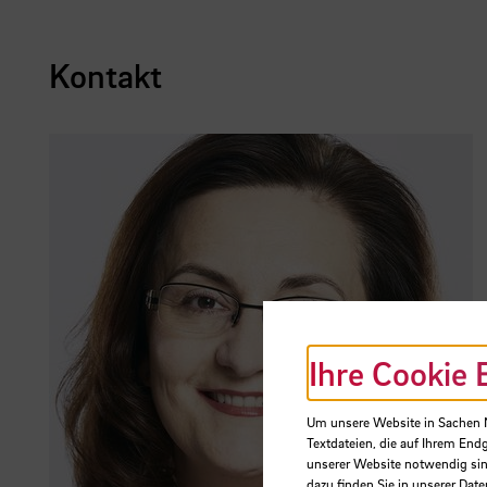
Kontakt
Ihre Cookie 
Um unsere Website in Sachen Nu
Textdateien, die auf Ihrem End
unserer Website notwendig sin
dazu finden Sie in unserer
Date