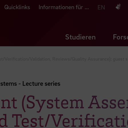
Quicklinks
Informationen für ...
Deuts
EN
Studieren
Fors
Verification/Validation, Reviews/Quality Assurance); guest s
tems - Lecture series
t (System Asse
d Test/Verificat