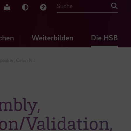
che Gebärdensprache
Leichte Sprache
Dunkel-Modus
Visuelle Hilfe
Suche
chen
Weiterbilden
Die HSB
peaker; Celen Nil
mbly,
ion/Validation,