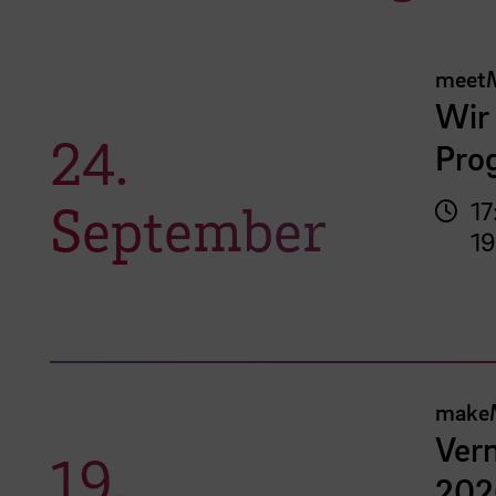
meet
Wir 
24.
Pro
September
17
19
make
Vern
19.
202