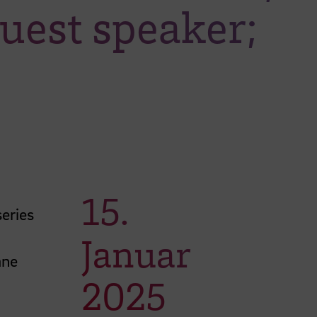
uest speaker;
15.
series
Januar
ane
2025