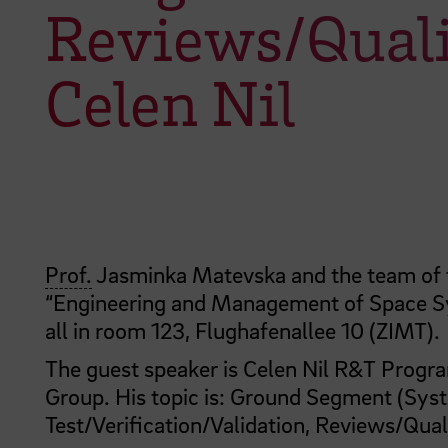
Reviews/Quali
Celen Nil
Prof.
Jasminka Matevska and the team of 
“Engineering and Management of Space 
all in
room 123, Flughafenallee 10 (ZIMT)
.
The guest speaker is Celen Nil R&T Prog
Group. His topic is: Ground Segment (Sys
Test/Verification/Validation, Reviews/Qual