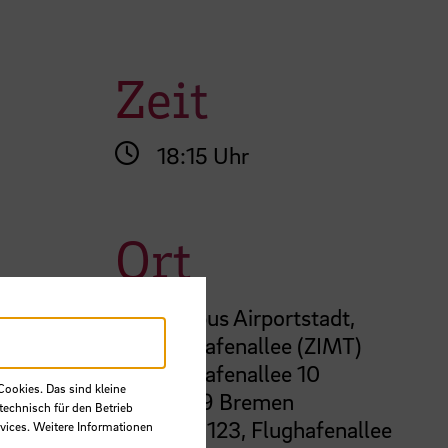
Zeit
18:15 Uhr
Ort
Campus Airportstadt,
Flughafenallee (ZIMT)
Flughafenallee 10
Cookies. Das sind kleine
28199 Bremen
technisch für den Betrieb
room 123, Flughafenallee
vices. Weitere Informationen