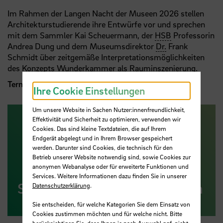
Im Rahmen der Langen Nacht der Museen 2026 stellen
Architekturstudierende ihre Entwürfe vor und sprechen
mit dem Sammler Kai Scheuermann, der
HSB
Professorin
Andrea Dung und dem Museumsdirektor
Dr.
Frank
Schmidt über zeitgemäße Interpretationsmöglichkeiten
des Konzepts Wunderkammer als Rauminszenierung.
Termin: Samstag, 30. Mai / 22 Uhr
Ihre Cookie Einstellungen
Um unsere Website in Sachen Nutzer:innenfreundlichkeit,
Effektivität und Sicherheit zu optimieren, verwenden wir
Cookies. Das sind kleine Textdateien, die auf Ihrem
Endgerät abgelegt und in Ihrem Browser gespeichert
werden. Darunter sind Cookies, die technisch für den
Betrieb unserer Website notwendig sind, sowie Cookies zur
anonymen Webanalyse oder für erweiterte Funktionen und
Services. Weitere Informationen dazu finden Sie in unserer
School of Architecture Bremen
Datenschutzerklärung
.
Sie entscheiden, für welche Kategorien Sie dem Einsatz von
Cookies zustimmen möchten und für welche nicht. Bitte
berücksichtigen Sie, dass Ihnen je nach Auswahl ggf. nicht