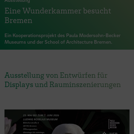
Eine Wunderkammer besucht
Bremen
Ein Kooperationsprojekt des Paula Modersohn-Becker
Museums und der School of Architecture Bremen.
Ausstellung von Entwürfen für
Displays und Rauminszenierungen