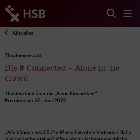
Direkt
zum
Seiteninhalt
Suchen
Me
springen
Aktuelles
Theaterwerstatt
Dis # Connected – Alone in the
crowd
Theaterstück über die „Neue Einsamkeit“
Premiere am 26. Juni 2022
„Wie können erschöpfte Menschen ohne Vertrauen Nähe
zueinander herstellen? Wie sieht zwischenmenschliche