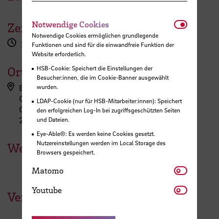
Notwendi
Notwendige Cookies
Zeit
Notwendige Cookies ermöglichen grundlegende
20:00 Uhr
Funktionen und sind für die einwandfreie Funktion der
Website erforderlich.
Ort
HSB-Cookie: Speichert die Einstellungen der
Besucher:innen, die im Cookie-Banner ausgewählt
Bremen
wurden.
Gemeindesaal St. Pauli
LDAP-Cookie (nur für HSB-Mitarbeiter:innen): Speichert
Große Krankenstraße 11
den erfolgreichen Log-In bei zugriffsgeschützten Seiten
28199 Bremen
und Dateien.
Eye-Able®: Es werden keine Cookies gesetzt.
Nutzereinstellungen werden im Local Storage des
Weitere Termine
Browsers gespeichert.
Matomo
Matomo
Youtube
Youtube
Veranstaltungen der HSB