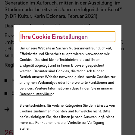
Generation im Aufbruch, mitten in der Ausbildung, im
Studium oder bereits seit Jahren erfolgreich im Beruf.“
(NDR Kultur, Karin Dzionara, Februar 2021)
Das Leben der anderen ist immer geiler!
Es wächst die Angst, etwas zu verpassen, nicht mehr
Ihre Cookie Einstellungen
„mitreden zu können, nicht mehr dazugehören können“.
„Ich gehöre nicht mir selbst.“ „Das Leben kann so schön
Um unsere Website in Sachen Nutzer:innenfreundlichkeit,
Effektivität und Sicherheit zu optimieren, verwenden wir
sein, aber ich komme darin nicht vor!“
Cookies. Das sind kleine Textdateien, die auf Ihrem
Regie und Konzeption: Holger Möller
Endgerät abgelegt und in Ihrem Browser gespeichert
werden. Darunter sind Cookies, die technisch für den
Betrieb unserer Website notwendig sind, sowie Cookies zur
Karten unter
0421 5905-3094
anonymen Webanalyse oder für erweiterte Funktionen und
Services. Weitere Informationen dazu finden Sie in unserer
Eintritt: 14 Euro, ermäßigt 8 Euro
Datenschutzerklärung
.
Sie entscheiden, für welche Kategorien Sie dem Einsatz von
Mehr über die Theaterwerkstatt
Cookies zustimmen möchten und für welche nicht. Bitte
berücksichtigen Sie, dass Ihnen je nach Auswahl ggf. nicht
mehr alle Funktionen unserer Website zur Verfügung
stehen.
26.
Juni
2022