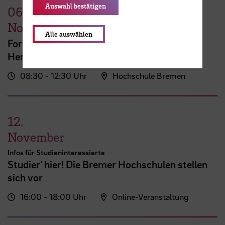
Auswahl bestätigen
06.
November
Alle auswählen
Forschung an HAW / HSB -
Herausforderungen, Chancen und Erfolge
08:30 - 12:30 Uhr
Hochschule Bremen
12.
November
Infos für Studieninteressierte
Studier' hier! Die Bremer Hochschulen stellen
sich vor
16:00 - 18:00 Uhr
Online-Veranstaltung