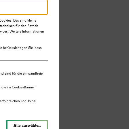
Cookies. Das sind kleine
s-
technisch für den Betrieb
vices. Weitere Informationen
g
e berücksichtigen Sie, dass
 sind für die einwandfreie
, die im Cookie-Banner
erfolgreichen Log-In bei
lungen werden im Local Storage
Alle auswählen