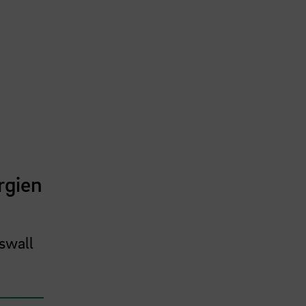
rgien
swall