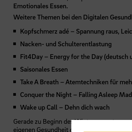
Emotionales Essen.
Weitere Themen bei den Digitalen Gesundh
Kopfschmerz adé – Spannung raus, Leich
Nacken- und Schulterentlastung
Fit4Day – Energy for the Day (deutsch 
Saisonales Essen
Take A Breath – Atemtechniken für me
Conquer the Night – Falling Asleep Mad
Wake up Call – Dehn dich wach
Gerade zu Beginn des Wintersemesters und
eigenen Gesundheit dir helfen, gut durch