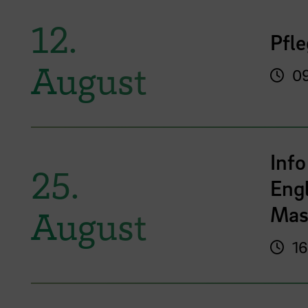
12.
Pfle
August
09
Info
25.
Eng
Mas
August
16