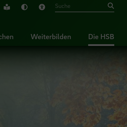
che Gebärdensprache
Leichte Sprache
Dunkel-Modus
Visuelle Hilfe
Suche
chen
Weiterbilden
Die HSB