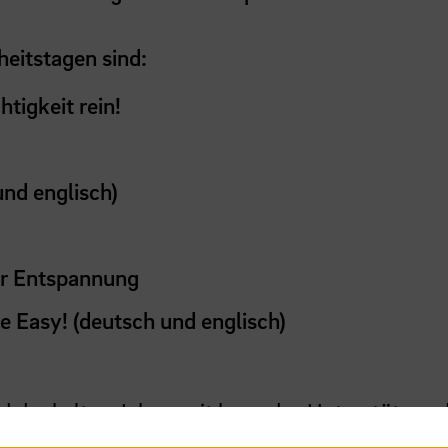
eitstagen sind:
tigkeit rein!
und englisch)
hr Entspannung
e Easy! (deutsch und englisch)
 der kalten Jahreszeit kann das Unterstützen 
 das nächste Semester zu kommen.