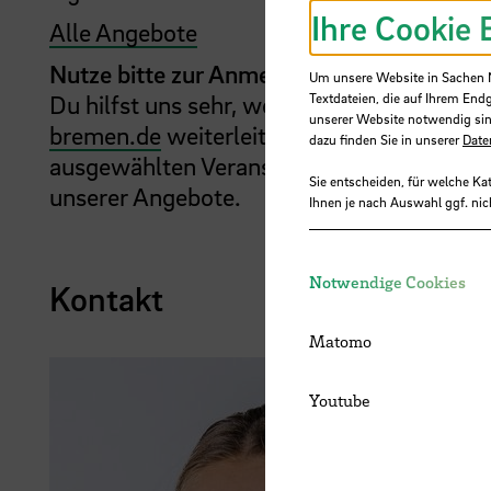
Ihre Cookie 
Alle Angebote
Nutze bitte zur Anmeldung deine Hochsch
Um unsere Website in Sachen Nu
Du hilfst uns sehr, wenn du deine Anmeld
Textdateien, die auf Ihrem End
unserer Website notwendig sin
bremen.de
weiterleitest. Dies ist natürlich
dazu finden Sie in unserer
Date
ausgewählten Veranstaltung wird anonym 
Sie entscheiden, für welche Ka
unserer Angebote.
Ihnen je nach Auswahl ggf. nic
Notwendige Cookies
Kontakt
Matomo
Youtube