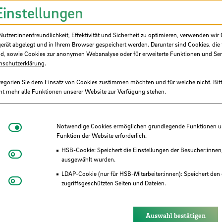
Einstellungen
uladresse.
tzer:innenfreundlichkeit, Effektivität und Sicherheit zu optimieren, verwenden wir 
ung nach Erhalt einmal an
johanna.guenther
@
h
gerät abgelegt und in Ihrem Browser gespeichert werden. Darunter sind Cookies, die 
d, sowie Cookies zur anonymen Webanalyse oder für erweiterte Funktionen und Ser
 freiwillig. Deine Teilnahme an der von dir
nschutzerklärung
.
ausgewertet und dient damit der Verbesserun
tegorien Sie dem Einsatz von Cookies zustimmen möchten und für welche nicht. Bitt
ht mehr alle Funktionen unserer Website zur Verfügung stehen.
Notwendige Cookies
Notwendige Cookies ermöglichen grundlegende Funktionen und
Funktion der Website erforderlich.
HSB-Cookie: Speichert die Einstellungen der Besucher:innen
Matomo
ausgewählt wurden.
LDAP-Cookie (nur für HSB-Mitarbeiter:innen): Speichert den 
Youtube
zugriffsgeschützten Seiten und Dateien.
Eye-Able®: Es werden keine Cookies gesetzt. Nutzereinstel
des Browsers gespeichert.
Auswahl bestätigen