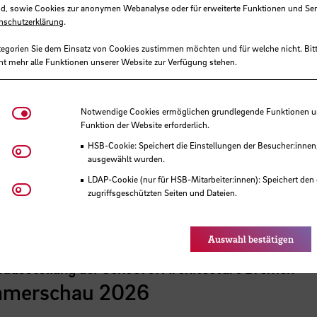
d, sowie Cookies zur anonymen Webanalyse oder für erweiterte Funktionen und Ser
nschutzerklärung
.
tegorien Sie dem Einsatz von Cookies zustimmen möchten und für welche nicht. Bitt
ht mehr alle Funktionen unserer Website zur Verfügung stehen.
Notwendige Cookies
Notwendige Cookies ermöglichen grundlegende Funktionen und
Funktion der Website erforderlich.
HSB-Cookie: Speichert die Einstellungen der Besucher:innen
Matomo
ausgewählt wurden.
 der HSB
LDAP-Cookie (nur für HSB-Mitarbeiter:innen): Speichert den 
Youtube
zugriffsgeschützten Seiten und Dateien.
Eye-Able®: Es werden keine Cookies gesetzt. Nutzereinstel
des Browsers gespeichert.
Auswahl bestätigen
sausstellung der School of Architecture Bremen
merschau 2026