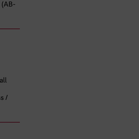
 (AB-
all
s /