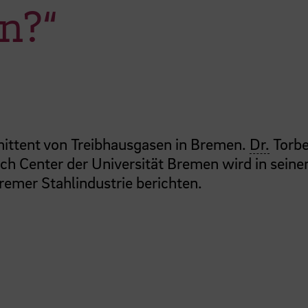
n?“
Emittent von Treibhausgasen in Bremen.
Dr.
Torb
ch Center der Universität Bremen wird in sein
emer Stahlindustrie berichten.