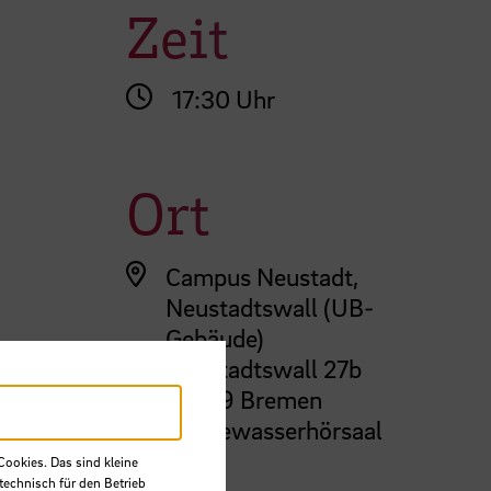
Zeit
17:30 Uhr
Ort
Campus Neustadt,
Neustadtswall (UB-
Gebäude)
Neustadtswall 27b
28199 Bremen
Hansewasserhörsaal
Cookies. Das sind kleine
technisch für den Betrieb