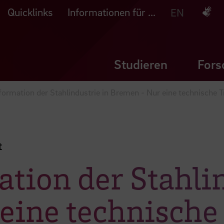
Quicklinks
Informationen für ...
Deuts
EN
Studieren
Fors
formation der Stahlindustrie in Bremen - Nur eine technische 
t
tion der Stahlin
eine technische