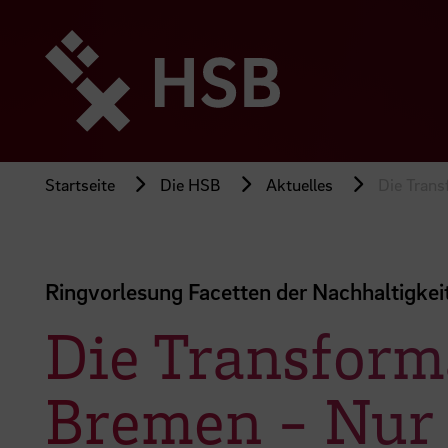
Direkt
zum
Seiteninhalt
springen
Startseite
Die HSB
Aktuelles
Die Trans
Ringvorlesung Facetten der Nachhaltigkei
Die Transforma
Bremen - Nur 