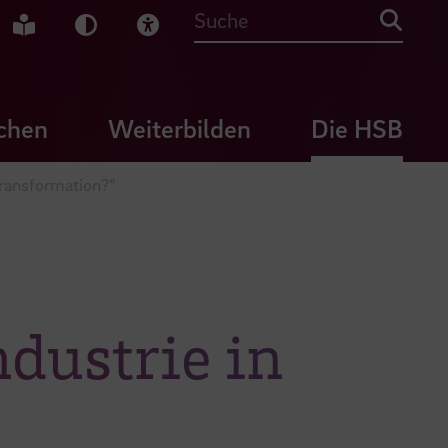
che Gebärdensprache
Leichte Sprache
Dunkel-Modus
Visuelle Hilfe
Suche
chen
Weiterbilden
Die HSB
Transformation?“
dustrie in