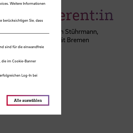
vices. Weitere Informationen
Referent:in
e berücksichtigen Sie, dass
Dr. Torben Stührmann,
Universität Bremen
 sind für die einwandfreie
, die im Cookie-Banner
erfolgreichen Log-In bei
lungen werden im Local Storage
Alle auswählen