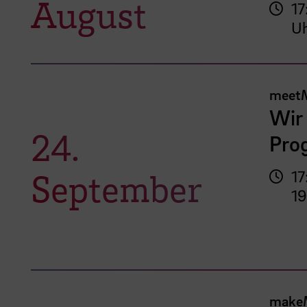
August
17
U
meet
Wir 
24.
Pro
September
17
19
make