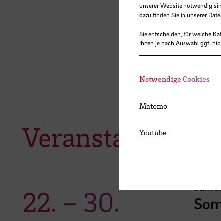
unserer Website notwendig sin
dazu finden Sie in unserer
Date
Sie entscheiden, für welche Ka
Ihnen je nach Auswahl ggf. nic
Notwendige Cookies
Matomo
Veranstaltungen
Youtube
Jahre
22.
–
30.
Som