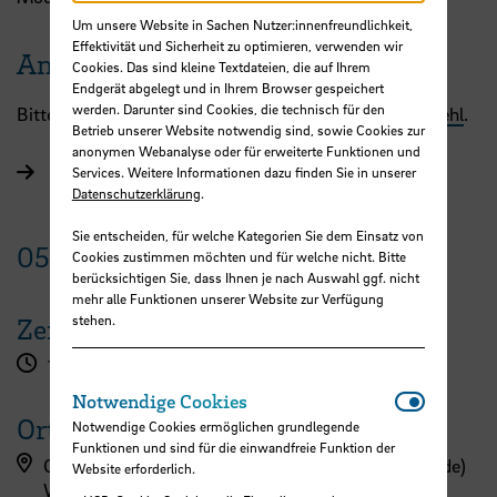
Um unsere Website in Sachen Nutzer:innenfreundlichkeit,
Effektivität und Sicherheit zu optimieren, verwenden wir
Anmeldung
Cookies. Das sind kleine Textdateien, die auf Ihrem
Endgerät abgelegt und in Ihrem Browser gespeichert
werden. Darunter sind Cookies, die technisch für den
Bitte richten Sie Ihre Anmeldung an
Frau Annika Cornehl
.
Betrieb unserer Website notwendig sind, sowie Cookies zur
anonymen Webanalyse oder für erweiterte Funktionen und
Zum China-Zentrum
Services. Weitere Informationen dazu finden Sie in unserer
Datenschutzerklärung
.
Sie entscheiden, für welche Kategorien Sie dem Einsatz von
05.
Juni
2023
Cookies zustimmen möchten und für welche nicht. Bitte
berücksichtigen Sie, dass Ihnen je nach Auswahl ggf. nicht
mehr alle Funktionen unserer Website zur Verfügung
stehen.
Zeit
18:00 - 19:30 Uhr
Notwendi
Notwendige Cookies
Ort
Notwendige Cookies ermöglichen grundlegende
Funktionen und sind für die einwandfreie Funktion der
Campus Werderstraße, Werderstraße (EW-Gebäude)
Website erforderlich.
Werderstraße 73