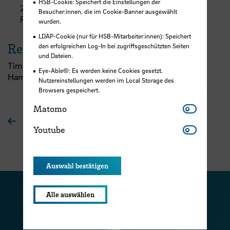
HSB-Cookie: Speichert die Einstellungen der
28199 Bremen
Besucher:innen, die im Cookie-Banner ausgewählt
Raum 205
wurden.
LDAP-Cookie (nur für HSB-Mitarbeiter:innen): Speichert
Referent:in
den erfolgreichen Log-In bei zugriffsgeschützten Seiten
und Dateien.
Timm Rohweder,
HSB
-Alumnus und Handelskammer
Eye-Able®: Es werden keine Cookies gesetzt.
Hamburg
Nutzereinstellungen werden im Local Storage des
Browsers gespeichert.
Matomo
Matomo
Zur Übersichtsseite
Youtube
Youtube
Auswahl bestätigen
Zu unserer Facebook S
Zu unse
Alle auswählen
Zu unserer YouTu
Zu unserer Instagram Seite