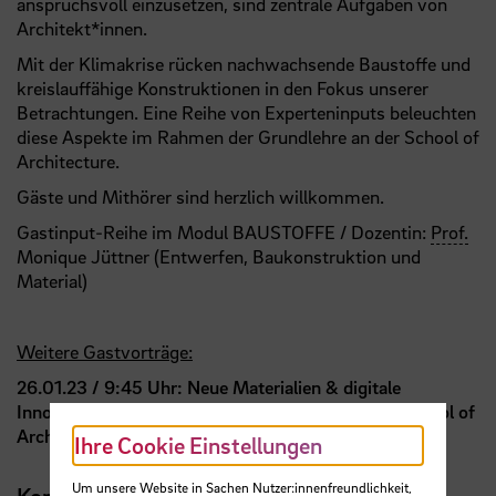
anspruchsvoll einzusetzen, sind zentrale Aufgaben von
Architekt*innen.
Mit der Klimakrise rücken nachwachsende Baustoffe und
kreislauffähige Konstruktionen in den Fokus unserer
Betrachtungen. Eine Reihe von Experteninputs beleuchten
diese Aspekte im Rahmen der Grundlehre an der School of
Architecture.
Gäste und Mithörer sind herzlich willkommen.
Gastinput-Reihe im Modul BAUSTOFFE / Dozentin:
Prof.
Monique Jüttner (Entwerfen, Baukonstruktion und
Material)
Weitere Gastvorträge:
26.01.23 / 9:45 Uhr: Neue Materialien & digitale
Innovation / Gastinput
Dr.
Katrin M. Wiertelarz (School of
Architecture Bremen)
Ihre Cookie Einstellungen
Um unsere Website in Sachen Nutzer:innenfreundlichkeit,