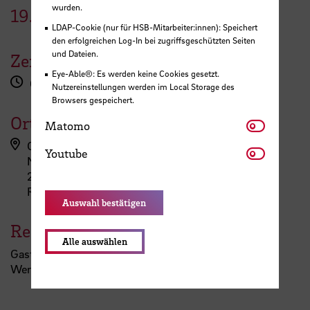
wurden.
19.
Januar
2023
LDAP-Cookie (nur für HSB-Mitarbeiter:innen): Speichert
den erfolgreichen Log-In bei zugriffsgeschützten Seiten
und Dateien.
Zeit
Eye-Able®: Es werden keine Cookies gesetzt.
09:45 Uhr
Nutzereinstellungen werden im Local Storage des
Browsers gespeichert.
Ort
Matomo
Matomo
Campus Neustadt, Neustadtswall (E-Gebäude)
Youtube
Youtube
Neustadtswall 30
28199 Bremen
Raum 600
Auswahl bestätigen
Referent:in
Alle auswählen
Gastinput von Frank Hlawatsch, Leibnitz-Institut für
Werkstofforientierte Technologien