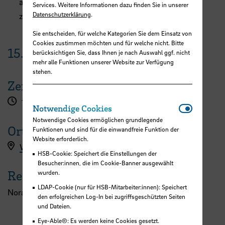
aus den Ergebnissen für die Gestaltung der Seite
Services. Weitere Informationen dazu finden Sie in unserer
Datenschutzerklärung
.
ziehen zu können.
Sie entscheiden, für welche Kategorien Sie dem Einsatz von
Cookies zustimmen möchten und für welche nicht. Bitte
15.
Mai
2025
berücksichtigen Sie, dass Ihnen je nach Auswahl ggf. nicht
mehr alle Funktionen unserer Website zur Verfügung
stehen.
Zeit
10:00 - 12:30 Uhr
Notwendi
Notwendige Cookies
Notwendige Cookies ermöglichen grundlegende
Ort
Funktionen und sind für die einwandfreie Funktion der
Website erforderlich.
Workshopanmeldung hier
HSB-Cookie: Speichert die Einstellungen der
Besucher:innen, die im Cookie-Banner ausgewählt
Referent:in
wurden.
LDAP-Cookie (nur für HSB-Mitarbeiter:innen): Speichert
Nora Albrecht und Ramona Kaufmann
den erfolgreichen Log-In bei zugriffsgeschützten Seiten
und Dateien.
Eye-Able®: Es werden keine Cookies gesetzt.