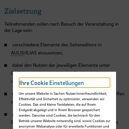
Zielsetzung
Teilnehmenden sollen nach Besuch der Veranstaltung in
der Lage sein:
verschiedene Elemente des Seiteneditors in
AULIS
/ILIAS einzusetzen,
dabei den Nutzen der jeweiligen Elemente unter
Gesichtspunkten der digitalen Barrierefreiheit
reflektieren zu können,
Ihre Cookie Einstellungen
reflektiert die Auswahl der jeweiligen Elemente treffen
Um unsere Website in Sachen Nutzer:innenfreundlichkeit,
Effektivität und Sicherheit zu optimieren, verwenden wir
zu können,
Cookies. Das sind kleine Textdateien, die auf Ihrem
Endgerät abgelegt und in Ihrem Browser gespeichert
geeignete Tools zur Prüfung der digitalen
werden. Darunter sind Cookies, die technisch für den
Betrieb unserer Website notwendig sind, sowie Cookies zur
Barrierefreiheit einzusetzen und Schlussfolgerungen
anonymen Webanalyse oder für erweiterte Funktionen und