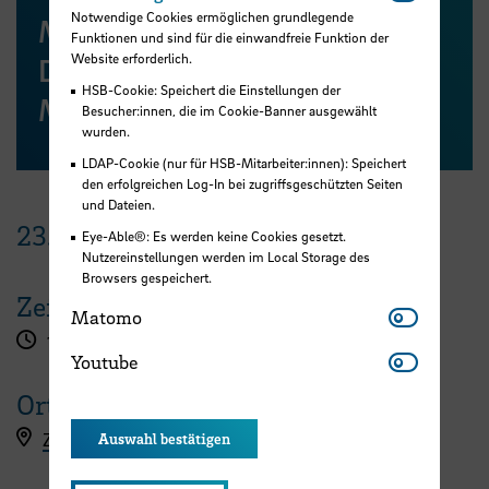
Notwendige Cookies ermöglichen grundlegende
Mehr Informationen zum
Funktionen und sind für die einwandfreie Funktion der
Website erforderlich.
Dualen Studiengang
HSB-Cookie: Speichert die Einstellungen der
Management im Handel
Besucher:innen, die im Cookie-Banner ausgewählt
wurden.
LDAP-Cookie (nur für HSB-Mitarbeiter:innen): Speichert
den erfolgreichen Log-In bei zugriffsgeschützten Seiten
und Dateien.
23.
Juni
2022
Eye-Able®: Es werden keine Cookies gesetzt.
Nutzereinstellungen werden im Local Storage des
Browsers gespeichert.
Zeit
Matomo
Matomo
16:00 Uhr
Youtube
Youtube
Ort
Zoom (Anmeldung per E-Mail)
Auswahl bestätigen