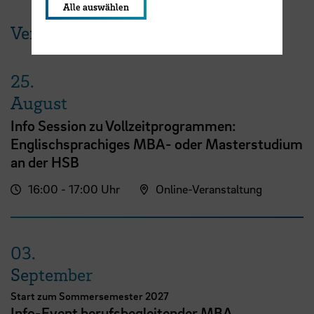
Alle auswählen
Veranstaltungen der HSB
25.
August
Info Session zu Vollzeitprogrammen:
Englischsprachiges MBA- oder Masterstudium
an der HSB
16:00 - 17:00 Uhr
Online-Veranstaltung
03.
September
Start zum Sommersemester 2027
Info-Event berufsbegleitender MBA