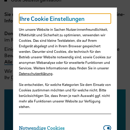
Sie sind interessiert?
Dann nehmen Sie an unserer
Online-
Ihre Cookie Einstellungen
Infoveranstaltung
teil am
:
Um unsere Website in Sachen Nutzer:innenfreundlichkeit,
Donnerstag, 23.06.2022, 16 Uhr
Effektivität und Sicherheit zu optimieren, verwenden wir
im Rahmen der Studieninfowoche der
HSB
.
Cookies. Das sind kleine Textdateien, die auf Ihrem
Endgerät abgelegt und in Ihrem Browser gespeichert
Einige unserer Partnerunternehmen freuen sich auf Ihre
werden. Darunter sind Cookies, die technisch für den
Bewerbung zum Start im Oktober 2022.
Betrieb unserer Website notwendig sind, sowie Cookies zur
Alle freien Studienplätze zum Wintersemester 2022
.
anonymen Webanalyse oder für erweiterte Funktionen und
Services. Weitere Informationen dazu finden Sie in unserer
Wir freuen uns auf Sie!
Datenschutzerklärung
.
Ihr
DSMiH
-Team
Sie entscheiden, für welche Kategorien Sie dem Einsatz von
Cookies zustimmen möchten und für welche nicht. Bitte
berücksichtigen Sie, dass Ihnen je nach Auswahl ggf. nicht
mehr alle Funktionen unserer Website zur Verfügung
stehen.
Notwendi
Notwendige Cookies