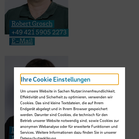
Robert Grosch
+49 421 5905 2273
E-Mail
Ihre Cookie Einstellungen
Um unsere Website in Sachen Nutzer:innenfreundlichkeit,
Effektivität und Sicherheit zu optimieren, verwenden wir
Cookies. Das sind kleine Textdateien, die auf Ihrem
Endgerät abgelegt und in Ihrem Browser gespeichert
werden. Darunter sind Cookies, die technisch für den
Betrieb unserer Website notwendig sind, sowie Cookies zur
anonymen Webanalyse oder für erweiterte Funktionen und
Dr. Judith Ebeling
Services. Weitere Informationen dazu finden Sie in unserer
Forschungsreferentin
Datenschutzerklärung
.