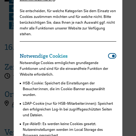
+49 421 5905 2173
Sie entscheiden, für welche Kategorien Sie dem Einsatz von
+49 176 1514 0347
Cookies zustimmen möchten und für welche nicht. Bitte
berücksichtigen Sie, dass Ihnen je nach Auswahl ggf. nicht
E-Mail
mehr alle Funktionen unserer Website zur Verfügung
stehen.
16.
April
2026
Notwendi
Notwendige Cookies
Notwendige Cookies ermöglichen grundlegende
Zeit
Funktionen und sind für die einwandfreie Funktion der
Website erforderlich.
12:00 - 13:00 Uhr
HSB-Cookie: Speichert die Einstellungen der
Besucher:innen, die im Cookie-Banner ausgewählt
Ort
wurden.
Anmeldung
LDAP-Cookie (nur für HSB-Mitarbeiter:innen): Speichert
den erfolgreichen Log-In bei zugriffsgeschützten Seiten
und Dateien.
Eye-Able®: Es werden keine Cookies gesetzt.
Nutzereinstellungen werden im Local Storage des
Veranstaltungen der HSB
Browsers gespeichert.