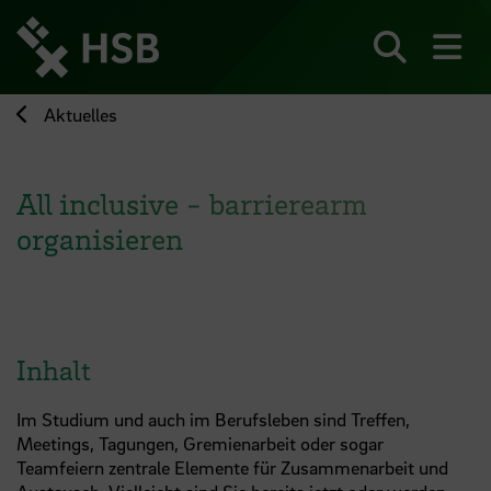
Direkt
zum
Seiteninhalt
Suchen
Me
springen
Aktuelles
All inclusive - barrierearm
organisieren
Inhalt
Im Studium und auch im Berufsleben sind Treffen,
Meetings, Tagungen, Gremienarbeit oder sogar
Teamfeiern zentrale Elemente für Zusammenarbeit und