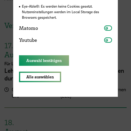
Eye-Able®: Es werden keine Cookies gesetzt.
Nutzereinstellungen werden im Local Storage des
Browsers gespeichert.
Veranstaltungen der HSB
Matomo
Matomo
Youtube
Youtube
17.
August
Auswahl bestätigen
Für Lehrende
Lehrveranstaltungsplanung mit KI. Zeit sparen
durch digitale Tools
Alle auswählen
09:00 - 13:00
Zentrum für Lehren und Lernen
Uhr
(ZLL)
18.