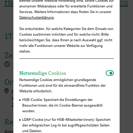
Hier geht es zur Workshopanmeldung
Betrieb unserer Website notwendig sind, sowie Cookies zur
anonymen Webanalyse oder für erweiterte Funktionen und
Services. Weitere Informationen dazu finden Sie in unserer
Datenschutzerklärung
.
Sie entscheiden, für welche Kategorien Sie dem Einsatz von
17.
Mai
2025
Cookies zustimmen möchten und für welche nicht. Bitte
berücksichtigen Sie, dass Ihnen je nach Auswahl ggf. nicht
mehr alle Funktionen unserer Website zur Verfügung
stehen.
Zeit
10:00 - 14:15 Uhr
Notwendi
Notwendige Cookies
Notwendige Cookies ermöglichen grundlegende
Ort
Funktionen und sind für die einwandfreie Funktion der
Website erforderlich.
Campus Werderstraße
Werderstraße 73
HSB-Cookie: Speichert die Einstellungen der
28199 Bremen
Besucher:innen, die im Cookie-Banner ausgewählt
wurden.
LDAP-Cookie (nur für HSB-Mitarbeiter:innen): Speichert
Referent:in
den erfolgreichen Log-In bei zugriffsgeschützten Seiten
und Dateien.
Anna Peschke und Studierendenvertretung StuBBS