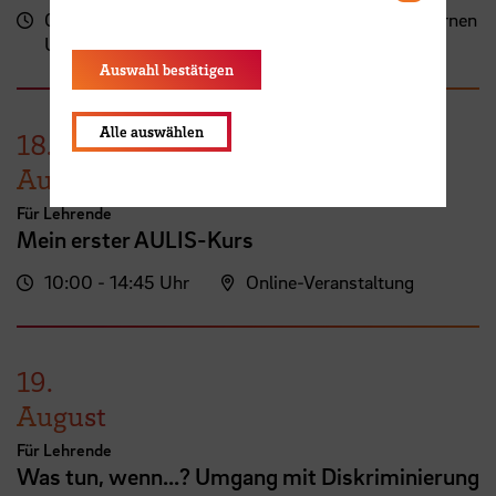
09:00 - 13:00
Zentrum für Lehren und Lernen
Uhr
(ZLL)
Auswahl bestätigen
Alle auswählen
18.
August
Für Lehrende
Mein erster AULIS-Kurs
10:00 - 14:45 Uhr
Online-Veranstaltung
19.
August
Für Lehrende
Was tun, wenn...? Umgang mit Diskriminierung