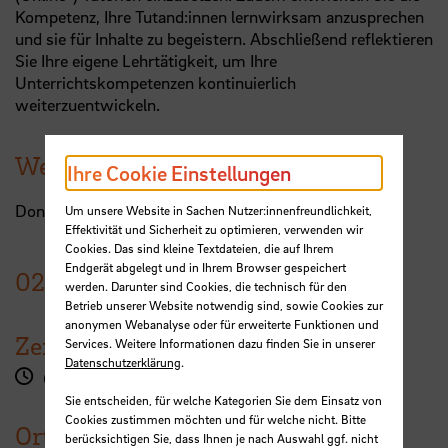
Kompetenz, Ihre Tutand:innen lernwirksam anzusprechen
und sie für Inhalte zu begeistern. Abschließend reflektieren
Sie Ihre eigene Lehrtätigkeit, um Ihre
Unterrichtskompetenzen kontinuierlich
weiterzuentwickeln.
Weitere Termine
Ihre Cookie Einstellungen
Donnerstag, 03. April 2025 von 9:00 - 15:00 Uhr
Um unsere Website in Sachen Nutzer:innenfreundlichkeit,
Effektivität und Sicherheit zu optimieren, verwenden wir
Cookies. Das sind kleine Textdateien, die auf Ihrem
Endgerät abgelegt und in Ihrem Browser gespeichert
02.
April
2025
werden. Darunter sind Cookies, die technisch für den
Betrieb unserer Website notwendig sind, sowie Cookies zur
anonymen Webanalyse oder für erweiterte Funktionen und
Zeit
Services. Weitere Informationen dazu finden Sie in unserer
Datenschutzerklärung
.
09:00 - 16:00 Uhr
Sie entscheiden, für welche Kategorien Sie dem Einsatz von
Cookies zustimmen möchten und für welche nicht. Bitte
Ort
berücksichtigen Sie, dass Ihnen je nach Auswahl ggf. nicht