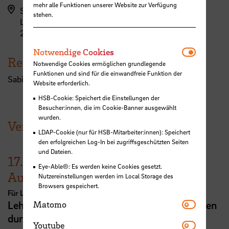
mehr alle Funktionen unserer Website zur Verfügung
StudiumPlus (ZLL)
stehen.
Langemarckstraße 113
28199 Bremen
Notwendi
Notwendige Cookies
Referent:in
Notwendige Cookies ermöglichen grundlegende
Funktionen und sind für die einwandfreie Funktion der
Sabine Olbrich
Website erforderlich.
HSB-Cookie: Speichert die Einstellungen der
Besucher:innen, die im Cookie-Banner ausgewählt
wurden.
Veranstaltungen der HSB
LDAP-Cookie (nur für HSB-Mitarbeiter:innen): Speichert
den erfolgreichen Log-In bei zugriffsgeschützten Seiten
und Dateien.
17.
Eye-Able®: Es werden keine Cookies gesetzt.
August
Nutzereinstellungen werden im Local Storage des
Browsers gespeichert.
Für Lehrende
Matomo
Lehrveranstaltungsplanung mit KI. Zeit sparen
Matomo
durch digitale Tools
Youtube
Youtube