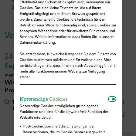
Werderstraße 73
Effektivität und Sicherheit zu optimieren, verwenden wir
28199 Bremen
Cookies. Das sind kleine Textdateien, die auf Ihrem
Endgerät abgelegt und in Ihrem Browser gespeichert
werden. Darunter sind Cookies, die technisch für den
Betrieb unserer Website notwendig sind, sowie Cookies zur
anonymen Webanalyse oder für erweiterte Funktionen und
Veranstaltungen der HSB
Services. Weitere Informationen dazu finden Sie in unserer
Datenschutzerklärung
.
Sie entscheiden, für welche Kategorien Sie dem Einsatz von
24.
Cookies zustimmen möchten und für welche nicht. Bitte
September
berücksichtigen Sie, dass Ihnen je nach Auswahl ggf. nicht
mehr alle Funktionen unserer Website zur Verfügung
meetMINT
stehen.
Wir feiern Frauen in MINT – 10 Jahre
Programm meetMINT
Notwendi
Notwendige Cookies
17:00 -
Campus Neustadt, Neustadtswall
Notwendige Cookies ermöglichen grundlegende
19:30 Uhr
(AB-Gebäude)
Funktionen und sind für die einwandfreie Funktion der
AB-Gebäude - 10. Obergeschoss /
Website erforderlich.
Staffelgeschoss / Sky Lounge
HSB-Cookie: Speichert die Einstellungen der
Besucher:innen, die im Cookie-Banner ausgewählt