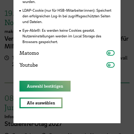
wurden.
LDAP-Cookie (nur für HSB-Mitarbeiter:innen): Speichert
19.
den erfolgreichen Log-In bei zugriffsgeschützten Seiten
November
und Dateien.
Eye-Able®: Es werden keine Cookies gesetzt.
makeMINT
Nutzereinstellungen werden im Local Storage des
Vernetzung und free Pizza: Winterfest 2026 für
Browsers gespeichert.
MINT-Studentinnen
Matomo
Matomo
17:00 -
Campus Neustadt, Neustadtswall
Youtube
21:00 Uhr
(AB-Gebäude)
Youtube
AB-Gebäude - Erdgeschoss
Auswahl bestätigen
08.
Alle auswählen
Juni
Infos für Studieninteressierte
StudienINFOtag 2027