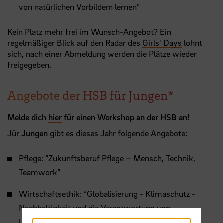
von natürlichen Vorbildern lernen”
Kein Platz mehr frei im Wunsch-Angebot? Ein
regelmäßiger Blick auf den Radar des
Girls' Days
lohnt
sich, nach einer Abmeldung werden die Plätze wieder
freigegeben.
Angebote der HSB für Jungen*
Melde dich
hier
für einen Workshop an der HSB an!
Jür
Jungen
gibt es dieses Jahr folgende Angebote:
Pflege: “Zukunftsberuf Pflege – Mensch, Technik,
Teamwork”
Wirtschaftsethik: “Globalisierung - Klimaschutz -
Nachhaltigkeit und die Verantwortung von
Unternehmen!”