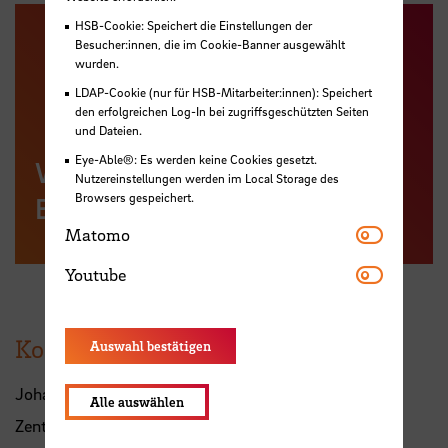
HSB-Cookie: Speichert die Einstellungen der
Besucher:innen, die im Cookie-Banner ausgewählt
wurden.
LDAP-Cookie (nur für HSB-Mitarbeiter:innen): Speichert
den erfolgreichen Log-In bei zugriffsgeschützten Seiten
und Dateien.
Eye-Able®: Es werden keine Cookies gesetzt.
Weitere Informationen zum
Nutzereinstellungen werden im Local Storage des
Browsers gespeichert.
Boys'Day
Matomo
Matomo
Youtube
Youtube
Kontakt
Auswahl bestätigen
Johanna Günther
Alle auswählen
Zentrale Studienberatung