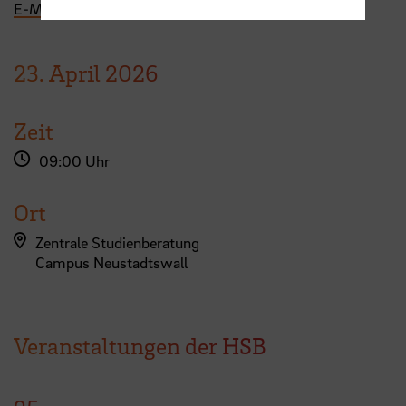
E-Mail
23.
April
2026
Zeit
09:00 Uhr
Ort
Zentrale Studienberatung
Campus Neustadtswall
Veranstaltungen der HSB