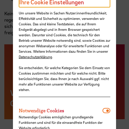
Ihre Cookie Einstellungen
Kein Platz mehr frei im Wunsch-Angebot? Ein
Um unsere Website in Sachen Nutzer:innenfreundlichkeit,
Effektivität und Sicherheit zu optimieren, verwenden wir
regelmäßiger Blick auf den Radar des
Boys'Day
lohnt
Cookies. Das sind kleine Textdateien, die auf Ihrem
sich, nach einer Abmeldung werden die Plätze wieder
Endgerät abgelegt und in Ihrem Browser gespeichert
freigegeben.
werden. Darunter sind Cookies, die technisch für den
Betrieb unserer Website notwendig sind, sowie Cookies zur
anonymen Webanalyse oder für erweiterte Funktionen und
Services. Weitere Informationen dazu finden Sie in unserer
Datenschutzerklärung
.
Sie entscheiden, für welche Kategorien Sie dem Einsatz von
Cookies zustimmen möchten und für welche nicht. Bitte
berücksichtigen Sie, dass Ihnen je nach Auswahl ggf. nicht
mehr alle Funktionen unserer Website zur Verfügung
stehen.
Weitere Informationen zum
Girls'Day
Notwendi
Notwendige Cookies
Notwendige Cookies ermöglichen grundlegende
Funktionen und sind für die einwandfreie Funktion der
Website erforderlich.