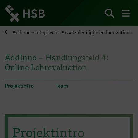
Direkt
zum
Seiteninhalt
Suchen
Me
springen
AddInno - Integrierter Ansatz der digitalen Innovation in Studium und Lehre
AddInno - Handlungsfeld 4:
Online Lehrevaluation
Projektintro
Team
Projektintro