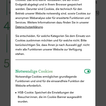
evasys+
jetzt als flächendeckendes Tool-Angebot
Endgerät abgelegt und in Ihrem Browser gespeichert
für Lehrende
werden. Darunter sind Cookies, die technisch für den
Einrichtung der LTI-Schnittstelle (evasys in
AULIS
)
Betrieb unserer Website notwendig sind, sowie Cookies zur
anonymen Webanalyse oder für erweiterte Funktionen und
Was uns am meisten Spaß macht...
Services. Weitere Informationen dazu finden Sie in unserer
Datenschutzerklärung
.
Die Arbeit im Team und der Austausch mit allen
Sie entscheiden, für welche Kategorien Sie dem Einsatz von
Akteuren der Hochschule! :)
Cookies zustimmen möchten und für welche nicht. Bitte
berücksichtigen Sie, dass Ihnen je nach Auswahl ggf. nicht
mehr alle Funktionen unserer Website zur Verfügung
stehen.
Was wir uns wünschen...
Notwendi
Eine schnelle Weiterentwicklung der digitalen
Notwendige Cookies
Infrastruktur (Vernetzung der HS-Systeme) und
Notwendige Cookies ermöglichen grundlegende
weiterhin eine leidenschaftliche und hohe
Funktionen und sind für die einwandfreie Funktion der
Beteiligung an den Befragungen der
HSB
.
Website erforderlich.
HSB-Cookie: Speichert die Einstellungen der
Besucher:innen, die im Cookie-Banner ausgewählt
wurden.