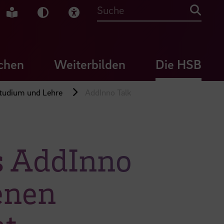
che Gebärdensprache
Leichte Sprache
Dunkel-Modus
Visuelle Hilfe
Suche
chen
Weiterbilden
Die HSB
 Studium und Lehre
AddInno Talk
s AddInno
enen