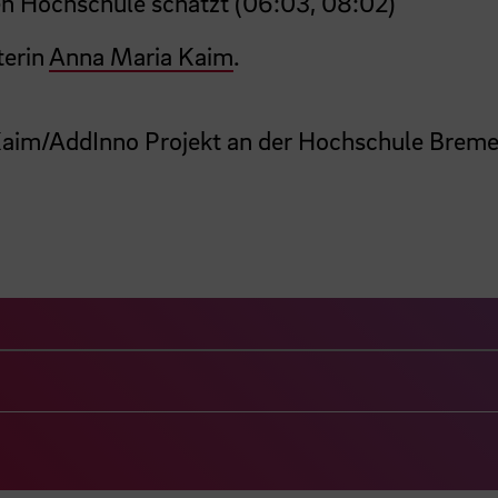
len Hochschule schätzt (06:03, 08:02)
terin
Anna Maria Kaim
.
im/AddInno Projekt an der Hochschule Breme