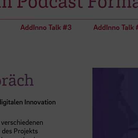
 Podcast Form
AddInno Talk #3
AddInno Talk 
präch
igitalen Innovation
e verschiedenen
des Projekts