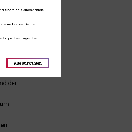
 sind für die einwandfreie
, die im Cookie-Banner
ekt. Im
erfolgreichen Log-In bei
lungen werden im Local Storage
h
Alle auswählen
nd der
 zum
sen