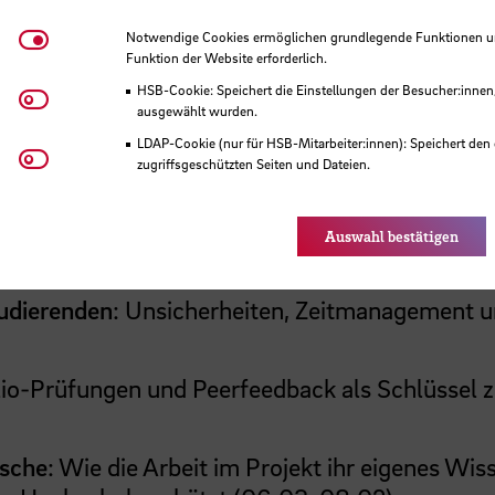
Notwendige Cookies
Notwendige Cookies ermöglichen grundlegende Funktionen und
Funktion der Website erforderlich.
HSB-Cookie: Speichert die Einstellungen der Besucher:innen
Matomo
n - Maßnahmen aus der Sicht einer Studentin.
ausgewählt wurden.
eit und Studentische Hilfskraft im AddInno-Proj
LDAP-Cookie (nur für HSB-Mitarbeiter:innen): Speichert den 
Youtube
zugriffsgeschützten Seiten und Dateien.
Eye-Able®: Es werden keine Cookies gesetzt. Nutzereinstel
des Browsers gespeichert.
Kulturen" der Fakultät 3
: Wie Studierende durc
Auswahl bestätigen
01:20)
udierenden
: Unsicherheiten, Zeitmanagement u
olio-Prüfungen und Peerfeedback als Schlüssel
nsche
: Wie die Arbeit im Projekt ihr eigenes Wis