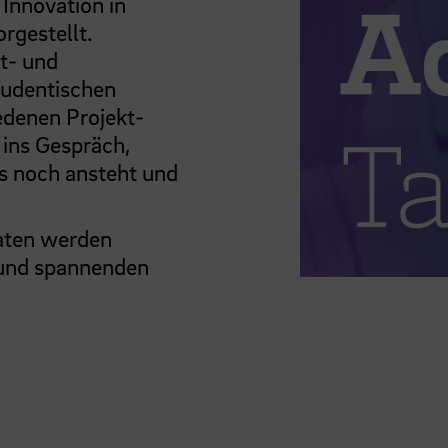
 Innovation in
rgestellt.
t- und
Studentischen
iedenen Projekt-
ins Gespräch,
as noch ansteht und
aten werden
 und spannenden