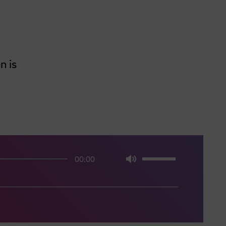
n is
00:00
Mute