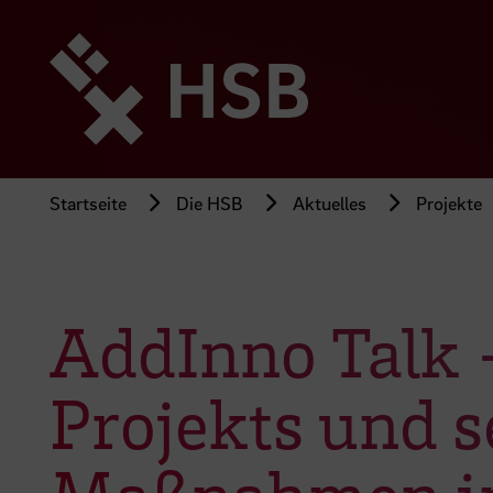
Direkt
zum
Seiteninhalt
springen
Startseite
Die HSB
Aktuelles
Projekte
AddInno Talk 
Projekts und 