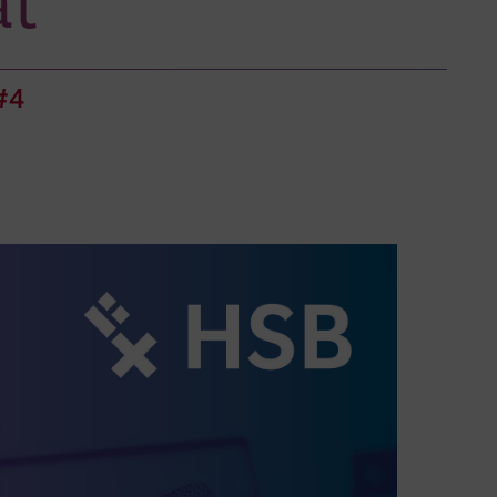
at
#4