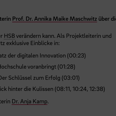
terin
Prof. Dr. Annika Maike Maschwitz
über di
er
HSB
verändern kann. Als Projektleiterin und
 exklusive Einblicke in:
atz der digitalen Innovation (00:23)
Hochschule voranbringt (01:28)
 Der Schlüssel zum Erfolg (03:01)
lick hinter die Kulissen (08:11, 10:24, 12:38)
terin
Dr. Anja Kamp
.