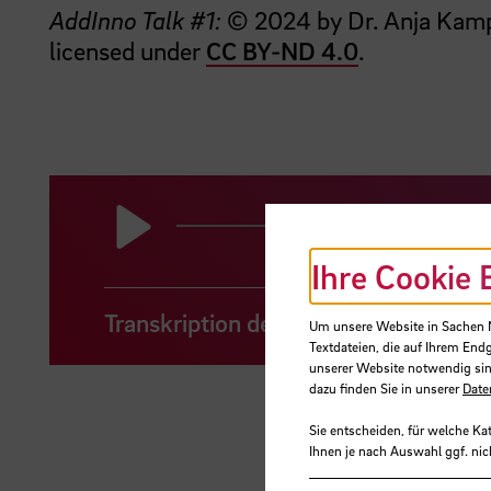
AddInno Talk #1:
© 2024 by Dr. Anja Kamp
licensed under
CC BY-ND 4.0
.
Play
Ihre Cookie 
Transkription des Audios
Um unsere Website in Sachen Nu
Textdateien, die auf Ihrem End
unserer Website notwendig sin
dazu finden Sie in unserer
Date
Sie entscheiden, für welche Ka
Ihnen je nach Auswahl ggf. nic