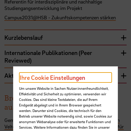
Referentin für interdisziplinäre und nachhaltige
Studiengangsentwicklung im Projekt
Campus2031@HSB - Zukunftskompetenzen stärken
Kurzlebenslauf
Internationale Publikationen (Peer
Reviewed)
Aktuelle Konferenzbeiträge
Ihre Cookie Einstellungen
Um unsere Website in Sachen Nutzer:innenfreundlichkeit,
Effektivität und Sicherheit zu optimieren, verwenden wir
Bremer Hochschulpreis für
Cookies. Das sind kleine Textdateien, die auf Ihrem
ausgezeichnete Lehre 2024
Endgerät abgelegt und in Ihrem Browser gespeichert
werden. Darunter sind Cookies, die technisch für den
Betrieb unserer Website notwendig sind, sowie Cookies zur
Gemeinsam mit
Jeremy Hookway
und
Prof. Dr. Stefan
anonymen Webanalyse oder für erweiterte Funktionen und
Veltel
ausgezeichnet mit dem
Bremer Hochschulpreis für
Services. Weitere Informationen dazu finden Sie in unserer