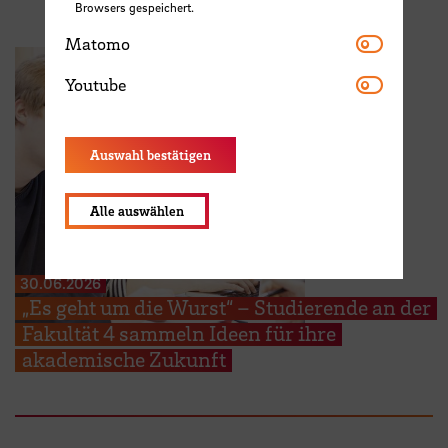
Browsers gespeichert.
Matomo
Matomo
Youtube
Youtube
Auswahl bestätigen
Alle auswählen
30.06.2026
„Es geht um die Wurst“ – Studierende an der
Fakultät 4 sammeln Ideen für ihre
akademische Zukunft