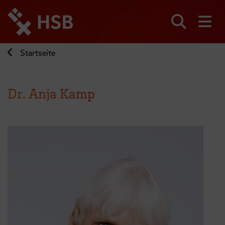
Direkt
zum
Seiteninhalt
Suchen
Me
springen
Startseite
Dr. Anja Kamp