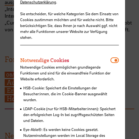
ausgezeichnete Lehre 2024
. Wettbewerbsbeitrag
Datenschutzerklärung
.
„Interdisziplinäres Lehr-Tandem zur
Sie entscheiden, für welche Kategorien Sie dem Einsatz von
Internationalisierung@Home“ in der Kategorie
Cookies zustimmen möchten und für welche nicht. Bitte
„Curriculare Innovationen und Team-Teaching“. Ausgelobt
berücksichtigen Sie, dass Ihnen je nach Auswahl ggf. nicht
von der Senatorin für Umwelt, Klima und Wissenschaft.
mehr alle Funktionen unserer Website zur Verfügung
stehen.
Forschungsprojekt
Notwendi
Notwendige Cookies
Notwendige Cookies ermöglichen grundlegende
Funktionen und sind für die einwandfreie Funktion der
08/2022
-
12/2022
Website erforderlich.
Aus der Hochschule in den Beruf.
HSB-Cookie: Speichert die Einstellungen der
Erfahrungsberichte von Alumni/ae der
Besucher:innen, die im Cookie-Banner ausgewählt
Hochschule Bremen
wurden.
LDAP-Cookie (nur für HSB-Mitarbeiter:innen): Speichert
den erfolgreichen Log-In bei zugriffsgeschützten Seiten
und Dateien.
Eye-Able®: Es werden keine Cookies gesetzt.
News aus der HSB
Nutzereinstellungen werden im Local Storage des