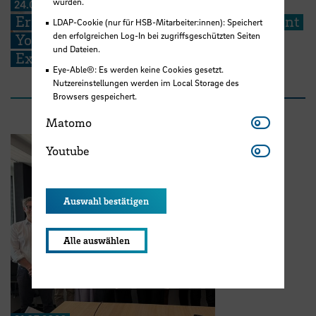
wurden.
24.07.2026
Erfolg in Florenz: HSB-Doktorand gewinnt
LDAP-Cookie (nur für HSB-Mitarbeiter:innen): Speichert
den erfolgreichen Log-In bei zugriffsgeschützten Seiten
Young Scientist Award der Society for
und Dateien.
Experimental Biology
Eye-Able®: Es werden keine Cookies gesetzt.
Nutzereinstellungen werden im Local Storage des
Browsers gespeichert.
Matomo
Matomo
Youtube
Youtube
Auswahl bestätigen
Alle auswählen