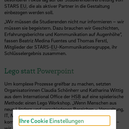
STARS
EU
, die als aktiver Partner in die Gestaltung
einbezogen werden soll.
„Wir müssen die Studierenden nicht nur informieren – wir
müssen sie begeistern. Dazu brauchen wir Geschichten,
Erfahrungsberichte und Kommunikation auf Augenhöhe“,
fassen Beatriz Medina Fuentes und Thomas Ferstl,
Mitglieder der STARS-
EU
-Kommunikationsgruppe, ihr
Schlüsselergebnis zusammen.
Lego statt Powerpoint
Um komplexe Prozesse greifbar zu machen, setzten
Organisatorinnen Claudia Schönherr und Katharina Wittig
aus dem International Office der
HSB
auf eine spielerische
Methode: einen Lego Workshop. „Wenn Menschen aus
neun Ländern und verschiedenen Bereichen – Verwaltung,
IT, Marketing – über Prozesse reden, wird es schnell
Ihre Cookie Einstellungen
kompliziert. Mit Lego bauen wir nicht nur Hindernisse –
wir bauen auch gemeinsame Lösungen“, berichtet Co-