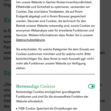
Um unsere Website in Sachen Nutzer:innenfreundlichkeit,
Organisatorin Wittig.
Effektivität und Sicherheit zu optimieren, verwenden wir
Cookies. Das sind kleine Textdateien, die auf Ihrem
Endgerät abgelegt und in Ihrem Browser gespeichert
Konkrete Schritte für die Zukunft
werden. Darunter sind Cookies, die technisch für den
Betrieb unserer Website notwendig sind, sowie Cookies zur
In Fallstudien wurden reale Hürden analysiert – wie
anonymen Webanalyse oder für erweiterte Funktionen und
Services. Weitere Informationen dazu finden Sie in unserer
unterschiedliche Fristen, unklare Zuständigkeiten oder
Datenschutzerklärung
.
komplexe Regularien. Anschließend diskutierten die
Partnerhochschulen sowohl intern als auch bilateral,
Sie entscheiden, für welche Kategorien Sie dem Einsatz von
welche Prozesse angepasst und wie die Zusammenarbeit
Cookies zustimmen möchten und für welche nicht. Bitte
künftig vereinfacht werden kann.
berücksichtigen Sie, dass Ihnen je nach Auswahl ggf. nicht
mehr alle Funktionen unserer Website zur Verfügung
stehen.
Stärkung der Zusammenarbeit
„Diese Staff Week ist ein hervorragendes Beispiel dafür,
Notwendi
Notwendige Cookies
wie die Zusammenarbeit zwischen den Arbeitspaketen
Notwendige Cookies ermöglichen grundlegende
und die gemeinsame, institutionsübergreifende
Funktionen und sind für die einwandfreie Funktion der
Gestaltung zu Fragen und Aspekten der Entwicklung und
Website erforderlich.
des Wandels der Institutionen beitragen können",
HSB-Cookie: Speichert die Einstellungen der