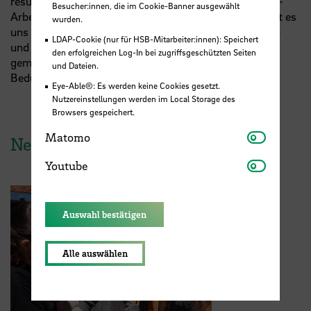
resümiert
Dr.
Jan Bartels, Koordinator des STARS-
EU
-
Besucher:innen, die im Cookie-Banner ausgewählt
Arbeitspakets „Lehren und Lernen“. "Darüber hinaus ist es
wurden.
uns gelungen, unser Verständnis für unsere kulturellen
LDAP-Cookie (nur für HSB-Mitarbeiter:innen): Speichert
und administrativen Unterschiede zu vertiefen und ein
den erfolgreichen Log-In bei zugriffsgeschützten Seiten
gemeinsames Verständnis für unsere jeweiligen
und Dateien.
Bedürfnisse zu entwickeln.“
Eye-Able®: Es werden keine Cookies gesetzt.
Nutzereinstellungen werden im Local Storage des
Browsers gespeichert.
Matomo
Matomo
News aus der HSB
Youtube
Youtube
Auswahl bestätigen
Alle auswählen