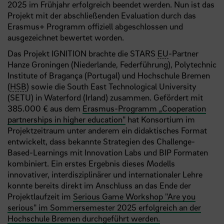
2025 im Frühjahr erfolgreich beendet werden. Nun ist das
Projekt mit der abschließenden Evaluation durch das
Erasmus+ Programm offiziell abgeschlossen und
ausgezeichnet bewertet worden.
Das Projekt IGNITION brachte die STARS
EU
-Partner
Hanze Groningen (Niederlande, Federführung), Polytechnic
Institute of Bragança (Portugal) und Hochschule Bremen
(
HSB
) sowie die South East Technological University
(SETU) in Waterford (Irland) zusammen. Gefördert mit
385.000 € aus dem
Erasmus-Programm „Cooperation
partnerships in higher education"
hat Konsortium im
Projektzeitraum unter anderem ein didaktisches Format
entwickelt, dass bekannte Strategien des Challenge-
Based-Learnings mit Innovation Labs und BIP Formaten
kombiniert. Ein erstes Ergebnis dieses Modells
innovativer, interdisziplinärer und internationaler Lehre
konnte bereits direkt im Anschluss an das Ende der
Projektlaufzeit im
Serious Game Workshop "Are you
serious" im Sommersemester 2025 erfolgreich an der
Hochschule Bremen durchgeführt werden.