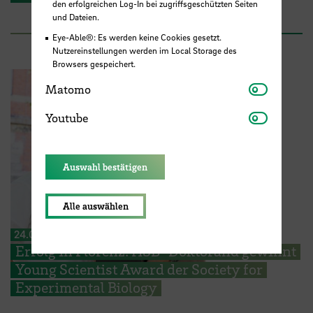
den erfolgreichen Log-In bei zugriffsgeschützten Seiten
und Dateien.
Eye-Able®: Es werden keine Cookies gesetzt.
Nutzereinstellungen werden im Local Storage des
Browsers gespeichert.
Matomo
Matomo
Youtube
Youtube
Auswahl bestätigen
Alle auswählen
24.07.2026
Erfolg in Florenz: HSB-Doktorand gewinnt
Young Scientist Award der Society for
Experimental Biology