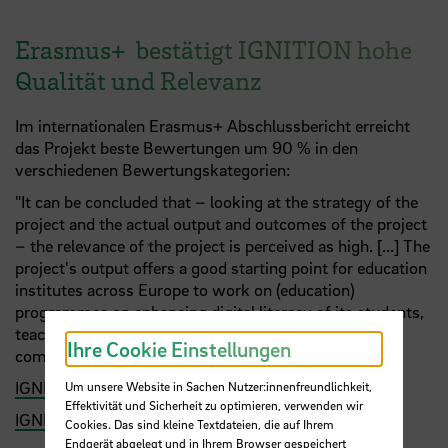
Erasmus+ bestätigt IGNITION hohe
Qualität und Relevanz
Im internationalen Erasmus+ Abschlussbericht erreicht
das Projekt beste Bewertungen um 90 % in den
verschiedenen Bewertungskategorien:
"It can be concluded that – looking at the strategy of the
project and the actual output and outcomes of the project
– the relevance of the project is perceived as high. [...] The
project's output offers a good starting point for education
institutes across Europe to work on (education)
programmes on enhancing digital literacy of its students,
teachers, staff and external stakeholders (like micro
Ihre Cookie Einstellungen
companies in the region)."
IGNITION an der HSB
Um unsere Website in Sachen Nutzer:innenfreundlichkeit,
Effektivität und Sicherheit zu optimieren, verwenden wir
IGNITION Website
Cookies. Das sind kleine Textdateien, die auf Ihrem
Endgerät abgelegt und in Ihrem Browser gespeichert