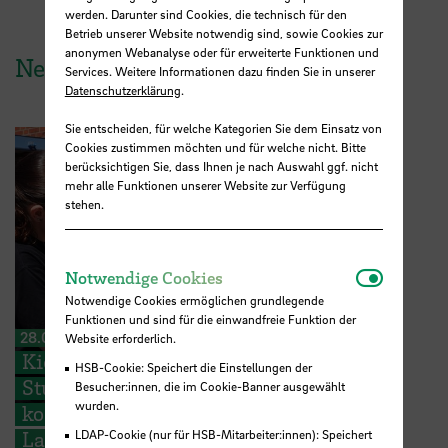
werden. Darunter sind Cookies, die technisch für den
Betrieb unserer Website notwendig sind, sowie Cookies zur
anonymen Webanalyse oder für erweiterte Funktionen und
News aus der HSB
Services. Weitere Informationen dazu finden Sie in unserer
Datenschutzerklärung
.
Sie entscheiden, für welche Kategorien Sie dem Einsatz von
Cookies zustimmen möchten und für welche nicht. Bitte
berücksichtigen Sie, dass Ihnen je nach Auswahl ggf. nicht
mehr alle Funktionen unserer Website zur Verfügung
stehen.
Notwendi
Notwendige Cookies
Notwendige Cookies ermöglichen grundlegende
Funktionen und sind für die einwandfreie Funktion der
28.07.2026
Website erforderlich.
Kieserling Stiftung ermöglicht 48
HSB-Cookie: Speichert die Einstellungen der
Studierenden der Hochschule Bremen
Besucher:innen, die im Cookie-Banner ausgewählt
wurden.
kostenlose Zertifikatskurse zur
LDAP-Cookie (nur für HSB-Mitarbeiter:innen): Speichert
Ladungssicherung