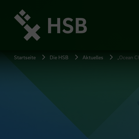
Direkt
zum
Seiteninhalt
springen
Startseite
Die HSB
Aktuelles
„Ocean Ch