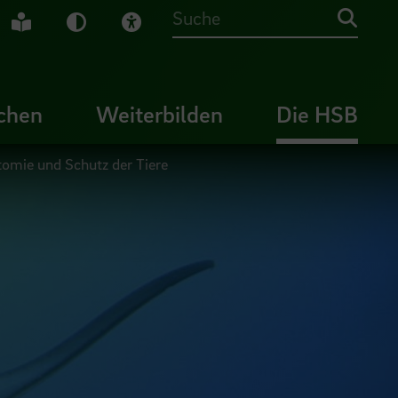
che Gebärdensprache
Leichte Sprache
Dunkel-Modus
Visuelle Hilfe
Suche
chen
Weiterbilden
Die HSB
tomie und Schutz der Tiere