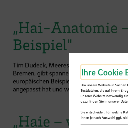
„Hai-Anatomie –
Beispiel"
Tim Dudeck, Meereswissenschaftler vom L
Ihre Cookie 
Bremen, gibt spannende Einblicke in die A
europäischen Beispiels anschaulich, wie s
Um unsere Website in Sachen Nu
angepasst hat und welche Geheimnisse er 
Textdateien, die auf Ihrem End
unserer Website notwendig sin
dazu finden Sie in unserer
Date
Sie entscheiden, für welche Ka
„Haie – weltweit
Ihnen je nach Auswahl ggf. nic