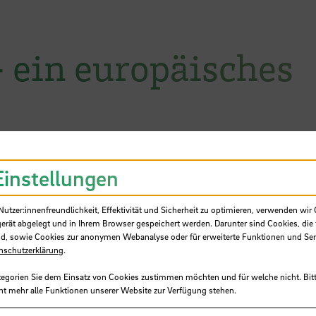
 ein europäisches
eibniz-Zentrum für Marine Tropenforschung (
Einstellungen
natomie von Haien. Er zeigt anhand eines
ich der Körperbau der Haie an das Leben im Mee
tzer:innenfreundlichkeit, Effektivität und Sicherheit zu optimieren, verwenden wir 
noch birgt.
gerät abgelegt und in Ihrem Browser gespeichert werden. Darunter sind Cookies, die 
d, sowie Cookies zur anonymen Webanalyse oder für erweiterte Funktionen und Ser
nschutzerklärung
.
tegorien Sie dem Einsatz von Cookies zustimmen möchten und für welche nicht. Bitt
 bedroht und
ht mehr alle Funktionen unserer Website zur Verfügung stehen.