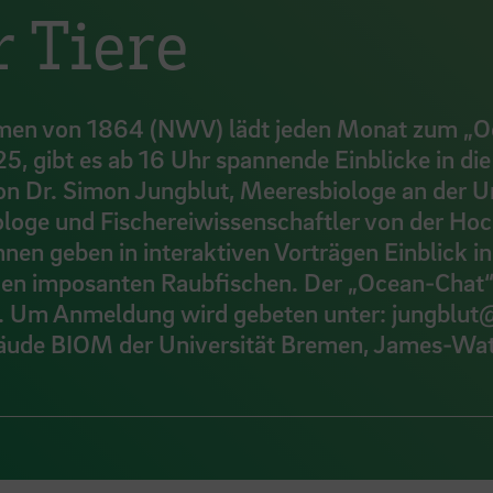
 Tiere
remen von 1864 (NWV) lädt jeden Monat zum „
, gibt es ab 16 Uhr spannende Einblicke in die
von Dr. Simon Jungblut, Meeresbiologe an der Un
ologe und Fischereiwissenschaftler von der Ho
en geben in interaktiven Vorträgen Einblick in 
den imposanten Raubfischen. Der „Ocean-Chat“ 
ten. Um Anmeldung wird gebeten unter: jungblut
bäude BIOM der Universität Bremen, James-Watt