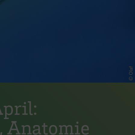
© Olaf
pril:
, Anatomie