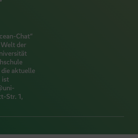
Ocean-Chat“
 Welt der
iversität
chschule
die aktuelle
ist
@uni-
-Str. 1,