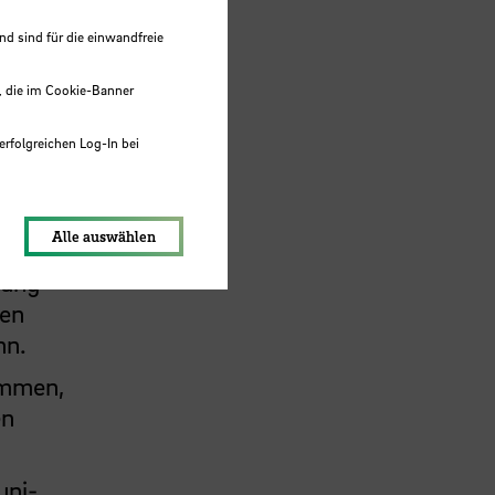
ch
 sind für die einwandfreie
er
, die im Cookie-Banner
erfolgreichen Log-In bei
lungen werden im Local Storage
Alle auswählen
fang
ben
nn.
ommen,
en
uni-