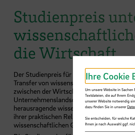
Studienpreis unt
wissenschaftlich
die Wirtschaft
Der Studienpreis für Mittelstandsforschun
Ihre Cookie 
Transfer von wissenschaftlichen Erkenntni
zwischen der Wirtschaftswissenschaftlich
Um unsere Website in Sachen Nu
Textdateien, die auf Ihrem End
Unternehmenslandschaft. Aus einer Preis
unserer Website notwendig sin
herausragende wissenschaftliche Arbeiten 
dazu finden Sie in unserer
Date
ihrer praktischen Relevanz für den Mittelst
Sie entscheiden, für welche Ka
wissenschaftlichen Qualität.
Ihnen je nach Auswahl ggf. nic