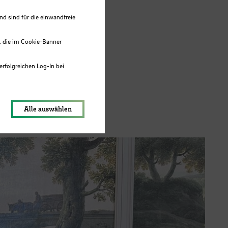
nd
 sind für die einwandfreie
, die im Cookie-Banner
erfolgreichen Log-In bei
lungen werden im Local Storage
Alle auswählen