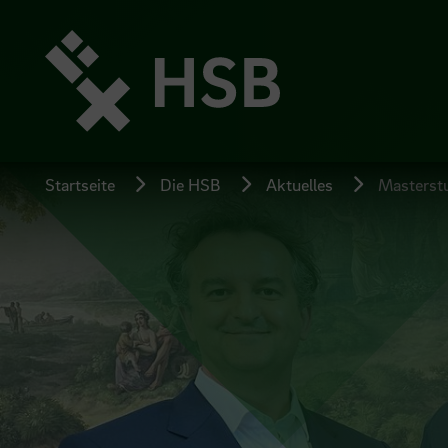
Direkt
zum
Seiteninhalt
springen
Startseite
Die HSB
Aktuelles
Masterstu