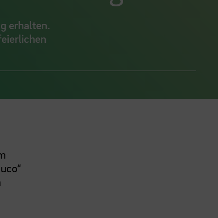
g erhalten.
eierlichen
um
auco“
h