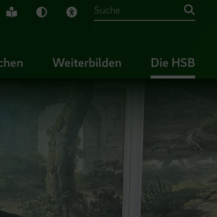
che Gebärdensprache
Leichte Sprache
Dunkel-Modus
Visuelle Hilfe
Suche
chen
Weiterbilden
Die HSB