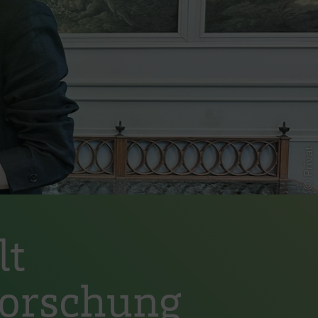
© Privat
lt
forschung