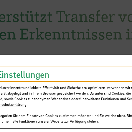
erstützt Transfer v
en Erkenntnissen 
g wird alle zwei Jahre vergeben. Er unterstützt
Einstellungen
ssen in die Wirtschaft und fördert den Dialog
en Fakultät und der regionalen
tzer:innenfreundlichkeit, Effektivität und Sicherheit zu optimieren, verwenden wir 
gerät abgelegt und in Ihrem Browser gespeichert werden. Darunter sind Cookies, die 
summe von insgesamt 6.000 Euro werden bis zu
d, sowie Cookies zur anonymen Webanalyse oder für erweiterte Funktionen und Ser
prämiert. Bewertet werden die Arbeiten hinsic
nschutzerklärung
.
and, ihrer Innovationskraft und ihrer
tegorien Sie dem Einsatz von Cookies zustimmen möchten und für welche nicht. Bitt
ht mehr alle Funktionen unserer Website zur Verfügung stehen.