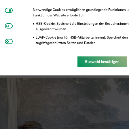
g sind ein wichtiger Bestandteil der regionalen
bei, neue Verbindungen zwischen Wirtschaft u
Notwendige Cookies
Notwendige Cookies ermöglichen grundlegende Funktionen und
Funktion der Website erforderlich.
eren.
HSB-Cookie: Speichert die Einstellungen der Besucher:innen
Matomo
ausgewählt wurden.
LDAP-Cookie (nur für HSB-Mitarbeiter:innen): Speichert den 
Youtube
zugriffsgeschützten Seiten und Dateien.
Eye-Able®: Es werden keine Cookies gesetzt. Nutzereinstel
Herunterladen
des Browsers gespeichert.
Auswahl bestätigen