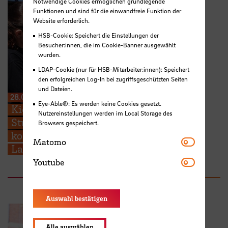
Notwendige Cookies ermöglichen grundlegende
Funktionen und sind für die einwandfreie Funktion der
Website erforderlich.
HSB-Cookie: Speichert die Einstellungen der
Besucher:innen, die im Cookie-Banner ausgewählt
wurden.
LDAP-Cookie (nur für HSB-Mitarbeiter:innen): Speichert
den erfolgreichen Log-In bei zugriffsgeschützten Seiten
und Dateien.
28.07.2026
Eye-Able®: Es werden keine Cookies gesetzt.
Kieserling Stiftung ermöglicht 48
Nutzereinstellungen werden im Local Storage des
Studierenden der Hochschule Bremen
Browsers gespeichert.
kostenlose Zertifikatskurse zur
Matomo
Matomo
Ladungssicherung
Youtube
Youtube
Auswahl bestätigen
Alle auswählen