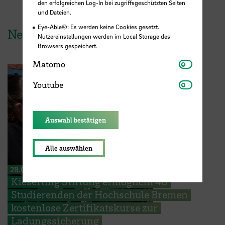
den erfolgreichen Log-In bei zugriffsgeschützten Seiten
und Dateien.
Eye-Able®: Es werden keine Cookies gesetzt.
News aus der HSB
Nutzereinstellungen werden im Local Storage des
Browsers gespeichert.
Matomo
Matomo
Youtube
Youtube
Auswahl bestätigen
Alle auswählen
28.07.2026
Kieserling Stiftung ermöglicht 48
Studierenden der Hochschule Bremen
kostenlose Zertifikatskurse zur
Ladungssicherung