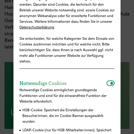
die Hochschule für Angewandte Wissenschaften
werden. Darunter sind Cookies, die technisch für den
Hamburg, die Technische Hochschule Köln, die
Betrieb unserer Website notwendig sind, sowie Cookies zur
Hochschule München, die
FH
Münster und die Hochschule
anonymen Webanalyse oder für erweiterte Funktionen und
Osnabrück seit der Gründung eines gemeinsamen
Services. Weitere Informationen dazu finden Sie in unserer
Verbindungsbüros in New York im Jahr 2005 eine
Datenschutzerklärung
.
strategische Allianz und arbeiten in ausgewählten
Sie entscheiden, für welche Kategorien Sie dem Einsatz von
Bereichen zusammen. Seit 2013 vernetzt UAS7 seine
Cookies zustimmen möchten und für welche nicht. Bitte
lateinamerikanischen Interessen auch in Brasilien.
berücksichtigen Sie, dass Ihnen je nach Auswahl ggf. nicht
mehr alle Funktionen unserer Website zur Verfügung
stehen.
Notwendi
Notwendige Cookies
Notwendige Cookies ermöglichen grundlegende
Funktionen und sind für die einwandfreie Funktion der
Website erforderlich.
UAS7-Allianz
HSB-Cookie: Speichert die Einstellungen der
Besucher:innen, die im Cookie-Banner ausgewählt
wurden.
LDAP-Cookie (nur für HSB-Mitarbeiter:innen): Speichert