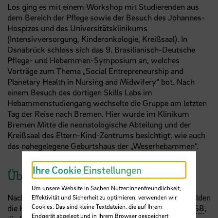
Los ging es mit einem Workshop mit Studierenden aus
dem Bereich der Pflege sowie der Besuch des Johannes-
Hospizes und des Universitätsklinikums
(Intensivversorgung, Kinderonkologie, Kreißsaal). In
Osnabrück schloss sich das 9. Brasilianisch-Deutsche
Pflege- und Hebammen-Symposium an, welches
Vorträge zum Thema „Social Entrepreneurship and
Planetary Health in Nursing and Midwifery“ bot. Nach
einem Besuch des dortigen Skills Labs im
Hebammenstudiengang wechselte die Gruppe am letzten
Tag der Reise nach Bremen. Hier wurde im Klinikum
Bremen Mitte die neonatologische Abteilung und der
Kreißsaal des Eltern-Kind-Zentrums besichtigt, wie auch
das nahegelegene Geburtshaus der „Weserhebammen“.
Ihre Cookie Einstellungen
Über UAS7
Um unsere Website in Sachen Nutzer:innenfreundlichkeit,
Nach dem Grundsatz „Gemeinsam sind wir stärker“ bilden
Effektivität und Sicherheit zu optimieren, verwenden wir
Cookies. Das sind kleine Textdateien, die auf Ihrem
die Hochschule für Wirtschaft und Recht Berlin, die
HSB
,
Endgerät abgelegt und in Ihrem Browser gespeichert