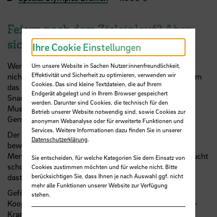
Feiern nach dem Zieleinlauf? Aber
sicher!
Ihre Cookie Einstellungen
Wer glaubt, nach dem Lauf sei Schluss, kennt Bremen
Um unsere Website in Sachen Nutzer:innenfreundlichkeit,
Effektivität und Sicherheit zu optimieren, verwenden wir
nicht. Im Anschluss wurde auf dem Firmenfest rund um
Cookies. Das sind kleine Textdateien, die auf Ihrem
das Paulaners im Wehrschloss ordentlich gefeiert. Bei
Endgerät abgelegt und in Ihrem Browser gespeichert
Snacks, kühlen Getränken und Musik wurde der
werden. Darunter sind Cookies, die technisch für den
Muskelkater einfach weggelacht – und nebenbei das
Betrieb unserer Website notwendig sind, sowie Cookies zur
Gemeinschaftsgefühl weiter gestärkt.
anonymen Webanalyse oder für erweiterte Funktionen und
Services. Weitere Informationen dazu finden Sie in unserer
Der Bremer Firmenlauf zur Spätschicht hat erneut
Datenschutzerklärung
.
bewiesen, dass Bewegung, Miteinander und
Menschlichkeit ein unschlagbares Team sind. Wer braucht
Sie entscheiden, für welche Kategorien Sie dem Einsatz von
schon eine Stoppuhr, wenn am Ende alle als Gewinner
Cookies zustimmen möchten und für welche nicht. Bitte
dastehen?
berücksichtigen Sie, dass Ihnen je nach Auswahl ggf. nicht
mehr alle Funktionen unserer Website zur Verfügung
Gefördert wird der Firmenlauf im Rahmen der
stehen.
Kooperation
Gesunde Hochschule
von der hkk und TK-
Krankenkasse.