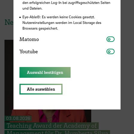
den erfolgreichen Log-In bei zugriffsgeschützten Seiten
und Dateien.
Eye-Able®: Es werden keine Cookies gesetzt.
News aus der HSB
Nutzereinstellungen werden im Local Storage des
Browsers gespeichert.
Matomo
Matomo
Youtube
Youtube
Auswahl bestätigen
Alle auswählen
03.08.2026
Teaching Award der Academy of
Management für Dr. Humberta Silva