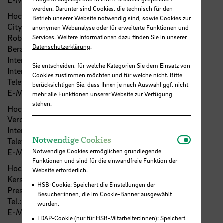
werden. Darunter sind Cookies, die technisch für den
Hochschule Bremen (
HSB
)
Betrieb unserer Website notwendig sind, sowie Cookies zur
City University of Applied Sciences
anonymen Webanalyse oder für erweiterte Funktionen und
Robert Campbell Rennie
Services. Weitere Informationen dazu finden Sie in unserer
Datenschutzerklärung
.
Berater für internationale Studierende
International Office/Referat Studienerfolg und
Sie entscheiden, für welche Kategorien Sie dem Einsatz von
Internationalisierung
Cookies zustimmen möchten und für welche nicht. Bitte
Telefon: +49 421-5905 2361
berücksichtigen Sie, dass Ihnen je nach Auswahl ggf. nicht
E-Mail:
Robert-Campbell.Rennie
@
hs-bremen.de
mehr alle Funktionen unserer Website zur Verfügung
stehen.
Hochschule Bremerhaven
Veronika Pril
International Office
Notwendi
Notwendige Cookies
Telefon: +49 471 4823361
Notwendige Cookies ermöglichen grundlegende
E-Mail:
mailto:vpril
@
hs-bremerhaven.de
Funktionen und sind für die einwandfreie Funktion der
Hochschule für Künste (HfK) Bremen
Website erforderlich.
Kerstin Finkel
HSB-Cookie: Speichert die Einstellungen der
Presse-/Öffentlichkeitsarbeit
Besucher:innen, die im Cookie-Banner ausgewählt
Tel.: +49 421 9595 1030
wurden.
E-Mail:
kfinkel
@
hfk-bremen.de
LDAP-Cookie (nur für HSB-Mitarbeiter:innen): Speichert