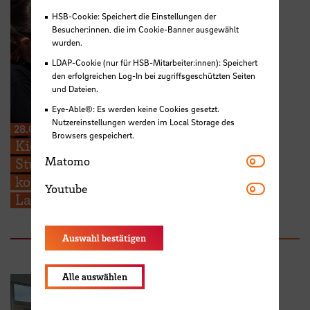
HSB-Cookie: Speichert die Einstellungen der
Besucher:innen, die im Cookie-Banner ausgewählt
wurden.
LDAP-Cookie (nur für HSB-Mitarbeiter:innen): Speichert
den erfolgreichen Log-In bei zugriffsgeschützten Seiten
und Dateien.
Eye-Able®: Es werden keine Cookies gesetzt.
Nutzereinstellungen werden im Local Storage des
28.07.2026
Browsers gespeichert.
Kieserling Stiftung ermöglicht 48
Matomo
Matomo
Studierenden der Hochschule Bremen
kostenlose Zertifikatskurse zur
Youtube
Youtube
Ladungssicherung
Auswahl bestätigen
Alle auswählen