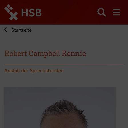
Direkt
zum
Seiteninhalt
Suchen
Me
springen
Startseite
Robert Campbell Rennie
Ausfall der Sprechstunden