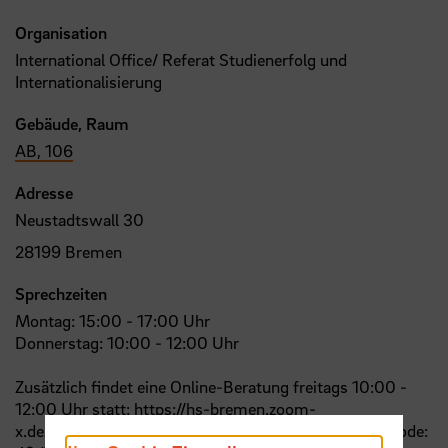
Organisation
International Office/ Referat Studienerfolg und
Internationalisierung
Gebäude, Raum
AB, 106
Adresse
Neustadtswall 30
28199 Bremen
Sprechzeiten
Montag: 15:00 - 17:00 Uhr
Donnerstag: 10:00 - 12:00 Uhr
Zusätzlich findet eine Online-Beratung freitags 10:00 -
12:00 Uhr statt: https://hs-bremen.zoom-
x.de/j/6898521717, Meeting-ID: 689 852 1717, Kenncode: