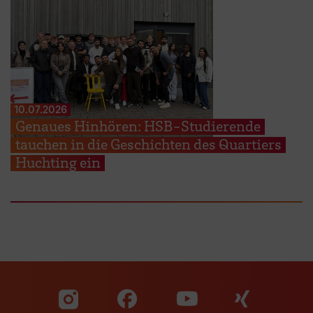
10.07.2026
Genaues Hinhören: HSB-Studierende
tauchen in die Geschichten des Quartiers
Huchting ein
Zu unserer Facebook S
Zu unse