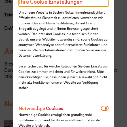
Ihre Cookie Einstellungen
49dVtj
Um unsere Website in Sachen Nutzer:innenfreundlichkeit,
Telefon:
+49 421 5905-2361
Effektivität und Sicherheit zu optimieren, verwenden wir
Cookies. Das sind kleine Textdateien, die auf Ihrem
E-Mail
Endgerät abgelegt und in Ihrem Browser gespeichert
werden. Darunter sind Cookies, die technisch für den
Betrieb unserer Website notwendig sind, sowie Cookies zur
anonymen Webanalyse oder für erweiterte Funktionen und
Ausfall der Sprechstunden
Services. Weitere Informationen dazu finden Sie in unserer
Datenschutzerklärung
.
Bitte beachten Sie, dass die Sprechstunden zwischen
Sie entscheiden, für welche Kategorien Sie dem Einsatz von
Donnerstag, den 30. Juli und Mittwoch, den 12. August
Cookies zustimmen möchten und für welche nicht. Bitte
2026 ausfallen.
berücksichtigen Sie, dass Ihnen je nach Auswahl ggf. nicht
mehr alle Funktionen unserer Website zur Verfügung
stehen.
News aus der HSB
Notwendi
Notwendige Cookies
Notwendige Cookies ermöglichen grundlegende
Funktionen und sind für die einwandfreie Funktion der
Website erforderlich.