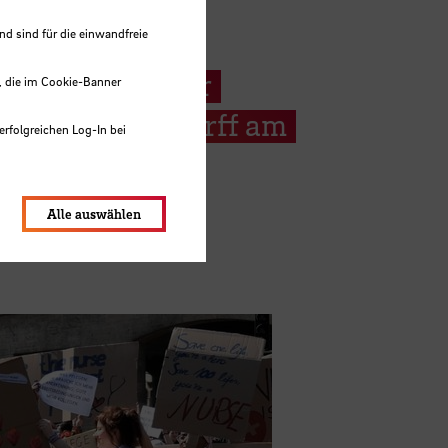
 sind für die einwandfreie
ildiskussion zur
, die im Cookie-Banner
ende in Findorff am
erfolgreichen Log-In bei
vember
lungen werden im Local Storage
Alle auswählen