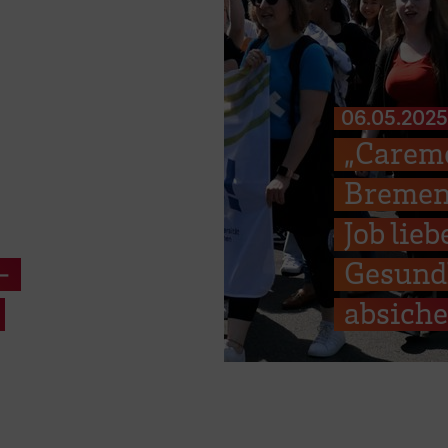
06.05.2025
„Caremo
Bremen:
Job lie
-
Gesund
absich