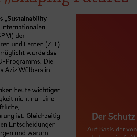
ls
„Sustainability
Internationalen
SPM) der
en und Lernen (
ZLL
)
rmöglicht wurde das
U
-Programms. Die
a Aziz Wülbers in
nken heute wichtiger
gkeit nicht nur eine
tliche,
Der Schutz 
rung ist. Gleichzeitig
chen Entscheidungen
Auf Basis der vo
ängen und warum