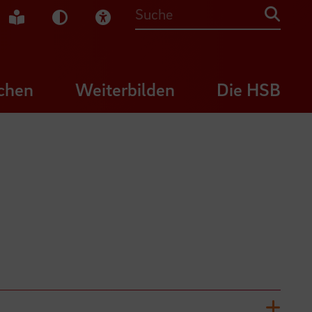
che Gebärdensprache
Leichte Sprache
Dunkel-Modus
Visuelle Hilfe
Suche
chen
Weiterbilden
Die HSB