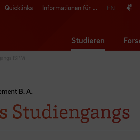
Quicklinks
Informationen für ...
Deuts
EN
Studieren
Fors
ngangs ISPM
ement B. A.
es Studiengangs