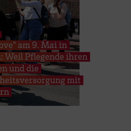
ve“ am 9. Mai in
 Weil Pflegende ihren
ben und die
heitsversorgung mit
ern