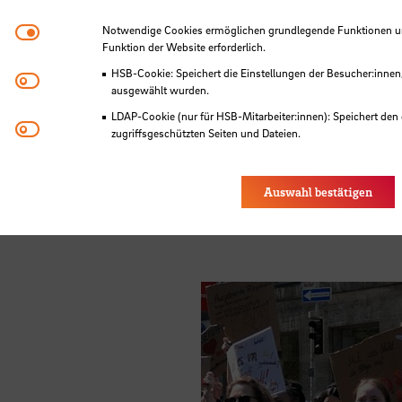
n Bremen:
Notwendige Cookies
twickeln
Notwendige Cookies ermöglichen grundlegende Funktionen und
18.11.2025
Funktion der Website erforderlich.
n für
Stadtte
HSB-Cookie: Speichert die Einstellungen der Besucher:innen
Matomo
ausgewählt wurden.
ngsherausforderungen
Wärmew
LDAP-Cookie (nur für HSB-Mitarbeiter:innen): Speichert den 
Youtube
zugriffsgeschützten Seiten und Dateien.
25. No
Eye-Able®: Es werden keine Cookies gesetzt. Nutzereinstel
des Browsers gespeichert.
Auswahl bestätigen