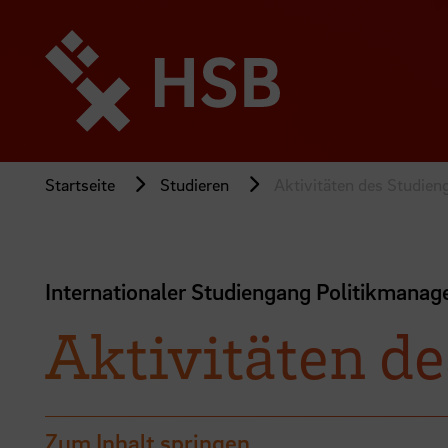
Direkt
zum
Seiteninhalt
springen
Startseite
Studieren
Aktivitäten des Studie
Internationaler Studiengang Politikmanag
Aktivitäten d
Zum Inhalt springen