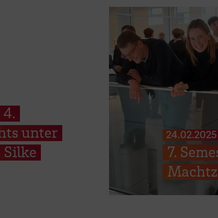
 4.
hts unter
24.02.2025
 Silke
7. Seme
Machtz