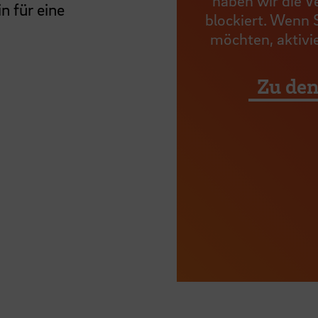
haben wir die V
n für eine
blockiert. Wenn S
möchten, aktivie
Zu den