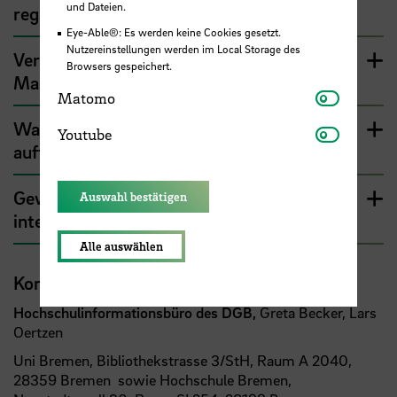
und Dateien.
regional und nach Berufssparten?
Eye-Able®: Es werden keine Cookies gesetzt.
Nutzereinstellungen werden im Local Storage des
Verdiene ich wirklich mehr, wenn ich einen
Browsers gespeichert.
Master mache?
Matomo
Matomo
Was kann ich machen, wenn Probleme
Youtube
Youtube
auftauchen?
Gewerkschaftsmitgliedschaft für
Auswahl bestätigen
internationale Studierende. Lohnt sich das?
Alle auswählen
Kontakt
Hochschulinformationsbüro des DGB,
Greta Becker, Lars
Oertzen
Uni Bremen, Bibliothekstrasse 3/StH, Raum A 2040,
28359 Bremen sowie Hochschule Bremen,