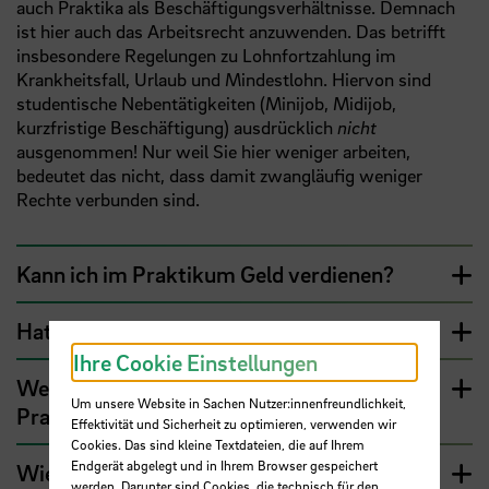
auch Praktika als Beschäftigungsverhältnisse. Demnach
ist hier auch das Arbeitsrecht anzuwenden. Das betrifft
insbesondere Regelungen zu Lohnfortzahlung im
Krankheitsfall, Urlaub und Mindestlohn. Hiervon sind
studentische Nebentätigkeiten (Minijob, Midijob,
kurzfristige Beschäftigung) ausdrücklich
nicht
ausgenommen! Nur weil Sie hier weniger arbeiten,
bedeutet das nicht, dass damit zwangläufig weniger
Rechte verbunden sind.
Kann ich im Praktikum Geld verdienen?
Hat es Sinn mehrere Praktika zu machen?
Ihre Cookie Einstellungen
Welche Rechte und Pflichten habe ich im
Um unsere Website in Sachen Nutzer:innenfreundlichkeit,
Praktikum?
Effektivität und Sicherheit zu optimieren, verwenden wir
Cookies. Das sind kleine Textdateien, die auf Ihrem
Endgerät abgelegt und in Ihrem Browser gespeichert
Wieviele Tage darf ich als internationale/r
werden. Darunter sind Cookies, die technisch für den