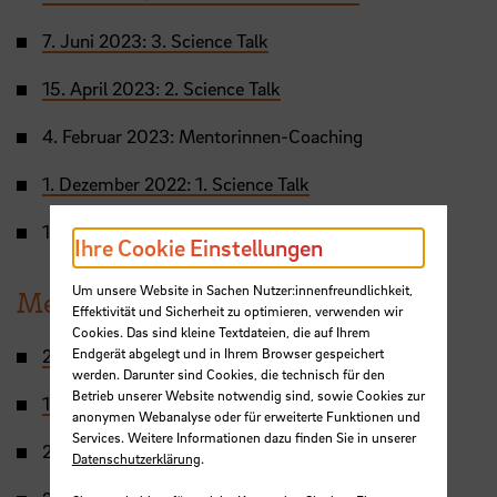
7. Juni 2023: 3. Science Talk
15. April 2023: 2. Science Talk
4. Februar 2023: Mentorinnen-Coaching
1. Dezember 2022: 1. Science Talk
11. November 2022: Mentorinnen-Schulung
Ihre Cookie Einstellungen
Um unsere Website in Sachen Nutzer:innenfreundlichkeit,
Mentoring-Programm 2021/2022
Effektivität und Sicherheit zu optimieren, verwenden wir
Cookies. Das sind kleine Textdateien, die auf Ihrem
Endgerät abgelegt und in Ihrem Browser gespeichert
23. Juni 2022: Sommerfest für Frauen in MINT
werden. Darunter sind Cookies, die technisch für den
Betrieb unserer Website notwendig sind, sowie Cookies zur
16. März 2022: 2. Science Talk
anonymen Webanalyse oder für erweiterte Funktionen und
Services. Weitere Informationen dazu finden Sie in unserer
21. Januar 2022: Mentorinnen-Coaching
Datenschutzerklärung
.