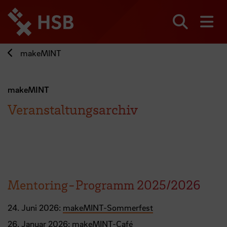
Direkt
zum
Seiteninhalt
Suchen
Me
springen
makeMINT
makeMINT
Veranstaltungsarchiv
Mentoring-Programm 2025/2026
24. Juni 2026:
makeMINT-Sommerfest
26. Januar 2026:
makeMINT-Café