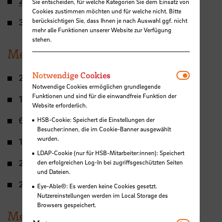
23. November 2021: 1. Science Talk
Sie entscheiden, für welche Kategorien Sie dem Einsatz von
Cookies zustimmen möchten und für welche nicht. Bitte
berücksichtigen Sie, dass Ihnen je nach Auswahl ggf. nicht
3. November 2021: Mentorinnen-Schulung
mehr alle Funktionen unserer Website zur Verfügung
stehen.
Mentoring-Programm 2020/2021
Notwendi
Notwendige Cookies
23. Juni 2021: 3. Science Talk
Notwendige Cookies ermöglichen grundlegende
Funktionen und sind für die einwandfreie Funktion der
17. April 2021: 2. Science Talk
Website erforderlich.
6. Februar 2021: Mentorinnen-Coaching
HSB-Cookie: Speichert die Einstellungen der
Besucher:innen, die im Cookie-Banner ausgewählt
wurden.
15. Dezember 2020: Mentorinnen-Schulung
LDAP-Cookie (nur für HSB-Mitarbeiter:innen): Speichert
25. November 2020: 1. Science Talk
den erfolgreichen Log-In bei zugriffsgeschützten Seiten
und Dateien.
28. Oktober 2020: Mentorinnen-Schulung
Eye-Able®: Es werden keine Cookies gesetzt.
Nutzereinstellungen werden im Local Storage des
Browsers gespeichert.
Mentoring-Programm 2019/2020