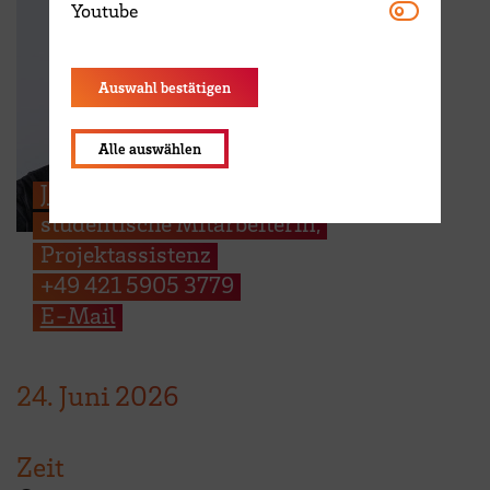
Youtube
Youtube
Auswahl bestätigen
Alle auswählen
Josephine Franke
studentische Mitarbeiterin,
Projektassistenz
+49 421 5905 3779
E-Mail
24.
Juni
2026
Zeit