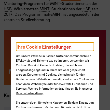
Mentoring-Programm für
MINT
-Studentinnen an der
HSB
. Wir vernetzen
MINT
-Studentinnen der
HSB
seit
2017! Das Programm makeMINT ist angesiedelt in der
zentralen Studienberatung
Ihre Cookie Einstellungen
Um unsere Website in Sachen Nutzer:innenfreundlichkeit,
Effektivität und Sicherheit zu optimieren, verwenden wir
Cookies. Das sind kleine Textdateien, die auf Ihrem
Mehr Infos zu makeMINT
Endgerät abgelegt und in Ihrem Browser gespeichert
werden. Darunter sind Cookies, die technisch für den
Betrieb unserer Website notwendig sind, sowie Cookies zur
anonymen Webanalyse oder für erweiterte Funktionen und
Services. Weitere Informationen dazu finden Sie in unserer
Datenschutzerklärung
.
Kontakt
Sie entscheiden, für welche Kategorien Sie dem Einsatz von
Cookies zustimmen möchten und für welche nicht. Bitte