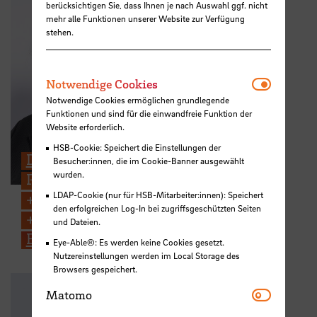
berücksichtigen Sie, dass Ihnen je nach Auswahl ggf. nicht
mehr alle Funktionen unserer Website zur Verfügung
stehen.
Notwendi
Notwendige Cookies
Notwendige Cookies ermöglichen grundlegende
Funktionen und sind für die einwandfreie Funktion der
Website erforderlich.
HSB-Cookie: Speichert die Einstellungen der
Dipl.-Soz. Susanne Peter
Besucher:innen, die im Cookie-Banner ausgewählt
wurden.
Projektleitung Mentoring MINT
LDAP-Cookie (nur für HSB-Mitarbeiter:innen): Speichert
+49 421 5905 3779
den erfolgreichen Log-In bei zugriffsgeschützten Seiten
+49 176 1514 0247
und Dateien.
E-Mail
Eye-Able®: Es werden keine Cookies gesetzt.
Nutzereinstellungen werden im Local Storage des
Browsers gespeichert.
Matomo
Matomo