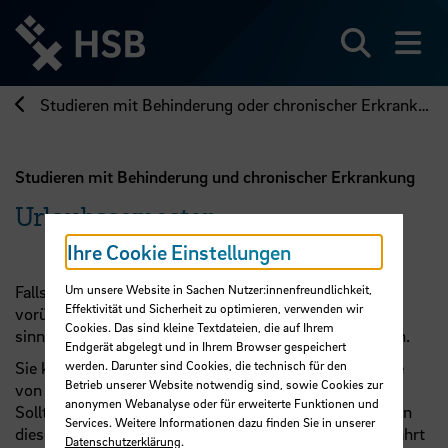
Direkt
zum
Seiteninhalt
Suchen
Me
springen
Studieren mit Behinderung oder chronischer Erkrankung
Studieren mit Behinderung und chronischer Erkrankung
Urlaubssemester
Ihre Cookie Einstellungen
Um unsere Website in Sachen Nutzer:innenfreundlichkeit,
Falls Sie aufgrund Ihrer Erkrankung oder Behinderung
Effektivität und Sicherheit zu optimieren, verwenden wir
vorübergehend nicht studierfähig sein sollten, wäre es
Cookies. Das sind kleine Textdateien, die auf Ihrem
sinnvoll, ein oder mehrere Urlaubssemester einzulegen.
Endgerät abgelegt und in Ihrem Browser gespeichert
werden. Darunter sind Cookies, die technisch für den
Sie können sich während ihres Studiums ohne Angabe
Betrieb unserer Website notwendig sind, sowie Cookies zur
von Gründen, für zwei Semester beurlauben lassen.
anonymen Webanalyse oder für erweiterte Funktionen und
Sollten Sie weitere Urlaubssemester benötigen, können
Services. Weitere Informationen dazu finden Sie in unserer
diese in besonders begründeten Ausnahmefällen gewährt
Datenschutzerklärung
.