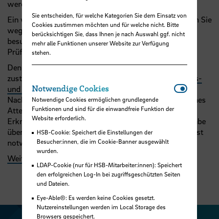
werden.
Sie entscheiden, für welche Kategorien Sie dem Einsatz von
Ein wichtiger Grund liegt insbesondere dann vor, wenn Sie
Cookies zustimmen möchten und für welche nicht. Bitte
wegen Ihrer Erkrankung keine Lehrveranstaltungen
berücksichtigen Sie, dass Ihnen je nach Auswahl ggf. nicht
besuchen und/oder die zu erwartenden Studien- und
mehr alle Funktionen unserer Website zur Verfügung
Prüfungsleistungen nicht erbringen können.
stehen.
Den Antrag auf Beurlaubung können Sie bei den
zuständigen Sachbearbeiter:innen im
Immatrikulations-
Notwendi
Notwendige Cookies
und Prüfungsamt
einreichen; und zwar mit geeigneten
Nachweisen. Dazu gehört zum Beispiel ein fachärztliches
Notwendige Cookies ermöglichen grundlegende
Funktionen und sind für die einwandfreie Funktion der
Attest, aus dem hervorgeht, dass Sie aufgrund Ihrer
Website erforderlich.
Erkrankung nicht voll studierfähig sind. Auch die Angabe
über die voraussichtliche Dauer der Beeinträchtigung ist
HSB-Cookie: Speichert die Einstellungen der
Besucher:innen, die im Cookie-Banner ausgewählt
notwendig.
wurden.
Weitere Informationen zur Beurlaubung
LDAP-Cookie (nur für HSB-Mitarbeiter:innen): Speichert
den erfolgreichen Log-In bei zugriffsgeschützten Seiten
und Dateien.
Eye-Able®: Es werden keine Cookies gesetzt.
Nutzereinstellungen werden im Local Storage des
Browsers gespeichert.