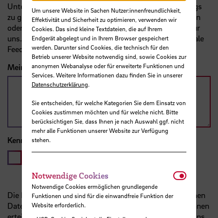
Unterstützung bei der Organisation des (Studien)Alltags
Um unsere Website in Sachen Nutzer:innenfreundlichkeit,
zu geben. Ihre Rückmeldung zu Wünschen, Anregungen
Effektivität und Sicherheit zu optimieren, verwenden wir
oder auch Bedenken sind wichtige Erfahrungswerte für
Cookies. Das sind kleine Textdateien, die auf Ihrem
uns. Wenn Sie möchten, nutzen Sie gerne unsere digitale
Endgerät abgelegt und in Ihrem Browser gespeichert
werden. Darunter sind Cookies, die technisch für den
Feedback-Box, um mit uns in Kontakt zu treten.
Betrieb unserer Website notwendig sind, sowie Cookies zur
anonymen Webanalyse oder für erweiterte Funktionen und
Meine Wünsche, Anregungen oder auch Bedenken:
Services. Weitere Informationen dazu finden Sie in unserer
Datenschutzerklärung
.
Sie entscheiden, für welche Kategorien Sie dem Einsatz von
Cookies zustimmen möchten und für welche nicht. Bitte
berücksichtigen Sie, dass Ihnen je nach Auswahl ggf. nicht
mehr alle Funktionen unserer Website zur Verfügung
Kenntnisnahme Datenschutzhinweise
*
stehen.
Ja, ich habe die Hinweise zum Datenschutz zur
Kenntnis genommen und möchte meine Daten
Notwendi
Notwendige Cookies
absenden.
Notwendige Cookies ermöglichen grundlegende
Die Erhebung und Verarbeitung Ihrer personenbezogenen
Funktionen und sind für die einwandfreie Funktion der
Daten auf dieser Seite erfolgt auf Grundlage der von Ihnen
Website erforderlich.
erteilten Einwilligung. Diese Einwilligung erteilen Sie uns