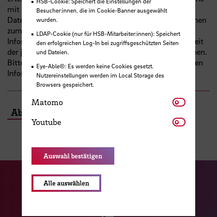
HSB-Cookie: Speichert die Einstellungen der
mit dem Absenden. Nach Art. 13 der Europäischen
Besucher:innen, die im Cookie-Banner ausgewählt
Datenschutzgrundverordnung sind wir verpflichtet, Ihnen
wurden.
zum Zeitpunkt der Erhebung der Daten eine Reihe von
LDAP-Cookie (nur für HSB-Mitarbeiter:innen): Speichert
Informationen, darunter den Hinweis auf die Möglichkeit
den erfolgreichen Log-In bei zugriffsgeschützten Seiten
der jederzeitigen Rücknahme Ihrer Einwilligung, zu geben.
und Dateien.
Bitte nehmen Sie Kenntnis von den zusammengestellten
Eye-Able®: Es werden keine Cookies gesetzt.
Informationen in unserer
Datenschutzerklärung
.
Nutzereinstellungen werden im Local Storage des
Browsers gespeichert.
Matomo
Matomo
Abschicken
Youtube
Youtube
Auswahl bestätigen
Zu unserer Facebook S
Zu unse
Alle auswählen
Zu unserer YouTu
Zu unserer Instagram Seite