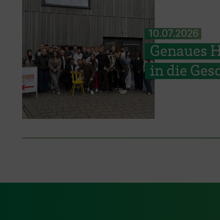
10.07.2026
Genaues H
in die Ges