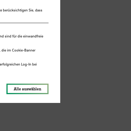
e berücksichtigen Sie, dass
 sind für die einwandfreie
, die im Cookie-Banner
erfolgreichen Log-In bei
nden
lungen werden im Local Storage
Alle auswählen