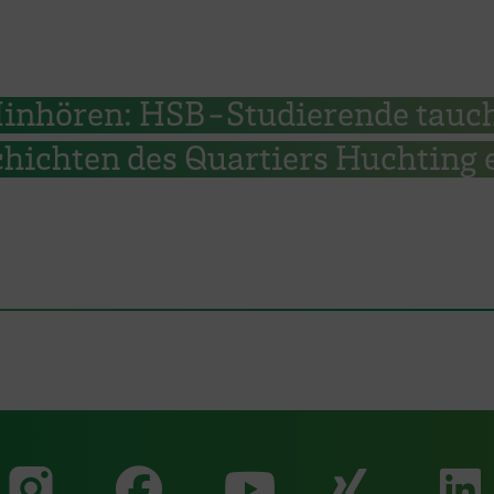
inhören: HSB-Studierende tauc
chichten des Quartiers Huchting 
Zu unserer Faceb
Zu uns