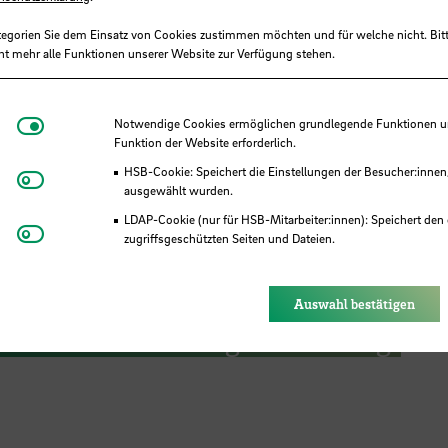
tegorien Sie dem Einsatz von Cookies zustimmen möchten und für welche nicht. Bitt
SB
ht mehr alle Funktionen unserer Website zur Verfügung stehen.
Notwendige Cookies
Notwendige Cookies ermöglichen grundlegende Funktionen und
Funktion der Website erforderlich.
HSB-Cookie: Speichert die Einstellungen der Besucher:innen
Matomo
ausgewählt wurden.
LDAP-Cookie (nur für HSB-Mitarbeiter:innen): Speichert den 
Youtube
zugriffsgeschützten Seiten und Dateien.
 Stiftung ermöglicht 48 Studiere
Eye-Able®: Es werden keine Cookies gesetzt. Nutzereinstel
des Browsers gespeichert.
chule Bremen kostenlose
Auswahl bestätigen
tskurse zur Ladungssicherung