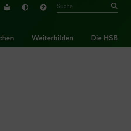
che Gebärdensprache
Leichte Sprache
Dunkel-Modus
Visuelle Hilfe
Suche
chen
Weiterbilden
Die HSB