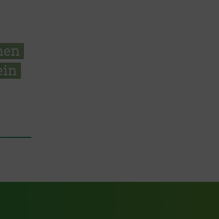
hen
ein
ook Seite
erer Xing Seite
Zu unserer LinkedIn Seite