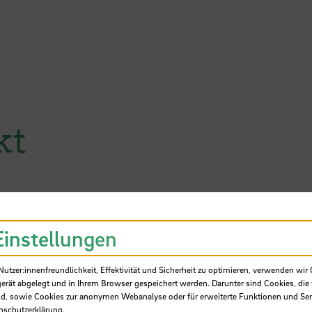
kt
petenzen für Maritime Cybersic
Einstellungen
tzer:innenfreundlichkeit, Effektivität und Sicherheit zu optimieren, verwenden wir 
gerät abgelegt und in Ihrem Browser gespeichert werden. Darunter sind Cookies, die 
d, sowie Cookies zur anonymen Webanalyse oder für erweiterte Funktionen und Ser
nschutzerklärung
.