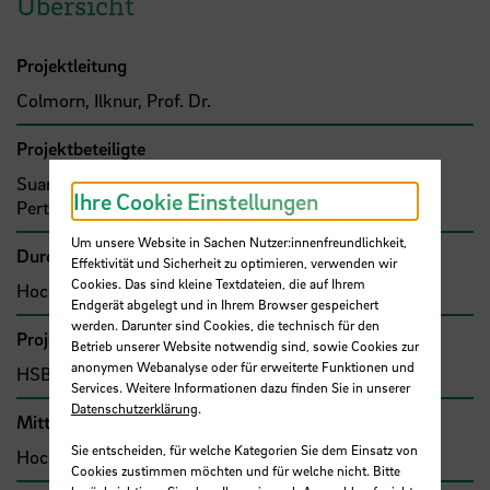
Übersicht
Projektleitung
Colmorn, Ilknur, Prof. Dr.
Projektbeteiligte
Suarez, Suzette, Prof. Dr.
Ihre Cookie Einstellungen
Pertiet, Malte
Um unsere Website in Sachen Nutzer:innenfreundlichkeit,
Durchführende Organisation
Effektivität und Sicherheit zu optimieren, verwenden wir
Cookies. Das sind kleine Textdateien, die auf Ihrem
Hochschule Bremen, Fakultät 5
Endgerät abgelegt und in Ihrem Browser gespeichert
werden. Darunter sind Cookies, die technisch für den
Projekttyp
Betrieb unserer Website notwendig sind, sowie Cookies zur
anonymen Webanalyse oder für erweiterte Funktionen und
HSB-intern gefördertes Projekt
Services. Weitere Informationen dazu finden Sie in unserer
Datenschutzerklärung
.
Mittel- bzw. Auftragsgeber
Sie entscheiden, für welche Kategorien Sie dem Einsatz von
Hochschule Bremen, F&E-Fonds
Cookies zustimmen möchten und für welche nicht. Bitte