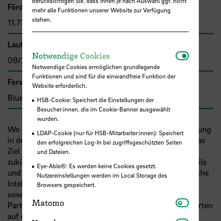
berücksichtigen Sie, dass Ihnen je nach Auswahl ggf. nicht
Förder- bzw. Auftragssumme
mehr alle Funktionen unserer Website zur Verfügung
stehen.
11.776,00 €
Laufzeit
Notwendi
Notwendige Cookies
09/2024 - 08/2025
Notwendige Cookies ermöglichen grundlegende
Funktionen und sind für die einwandfreie Funktion der
Forschungs- und Transfercluster
Website erforderlich.
Blue Sciences
HSB-Cookie: Speichert die Einstellungen der
Besucher:innen, die im Cookie-Banner ausgewählt
wurden.
Wo soll man anfangen, wenn man über die Digitalisierung
LDAP-Cookie (nur für HSB-Mitarbeiter:innen): Speichert
in der maritimen Industrie sprechen will? Was sollte das
den erfolgreichen Log-In bei zugriffsgeschützten Seiten
Ziel eines solchen Modules sein? Wie viel sollten die
und Dateien.
zukünftigen Führungskräfte über die technischen Details
Eye-Able®: Es werden keine Cookies gesetzt.
und Entscheidungshilfen wissen, wenn es um Künstliche
Nutzereinstellungen werden im Local Storage des
Intelligenz und Cybersicherheit geht? Wir werden uns
Browsers gespeichert.
sowohl intern an der
HSB
als auch mit internationalen
Matomo
Matomo
Partneruniversitäten auf den Weg machen, um Antworten
auf diese Fragen zu finden. Auf der Grundlage unserer