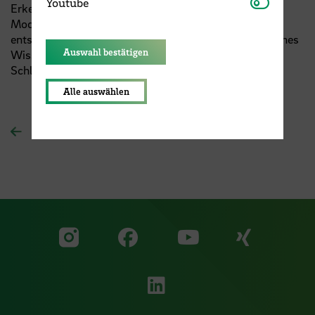
Youtube
Youtube
Erkenntnisse werden wir in der Lage sein,
Modulbeschreibung(en) zu erstellen. Es ist von
entscheidender Bedeutung, weiteres und kontinuierliches
Auswahl bestätigen
Wissen zu diesen Themen zu erlangen und
Schlüsselkompetenzen erweitern und vertiefen.
Alle auswählen
Zur Übersichtsseite
Zu unserer Facebook S
Zu unse
Zu unserer YouTu
Zu unserer Instagram Seite
Zu unserer LinkedI