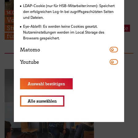
LDAP-Cookie (nur für HSB-Mitarbeiter:innen): Speichert
den erfolgreichen Log-In bei zugriffsgeschützten Seiten
14.07.2026
und Dateien.
Von der Praxis zur Forschung: HSB-
Studierende präsentieren Lösungsansätze
Eye-Able®: Es werden keine Cookies gesetzt.
Nutzereinstellungen werden im Local Storage des
für aktuelle Pflegethemen
Browsers gespeichert.
Matomo
Matomo
Youtube
Youtube
Auswahl bestätigen
Alle auswählen