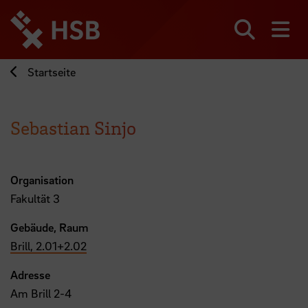
Direkt
zum
Seiteninhalt
Suchen
Me
springen
Startseite
Sebastian Sinjo
Organisation
Fakultät 3
Gebäude, Raum
Brill, 2.01+2.02
Adresse
Am Brill 2-4