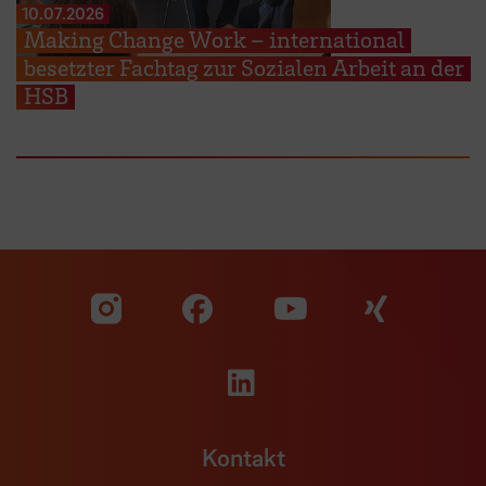
10.07.2026
Making Change Work – international
besetzter Fachtag zur Sozialen Arbeit an der
HSB
Zu unserer Facebook S
Zu unse
Zu unserer YouTu
Zu unserer Instagram Seite
Zu unserer LinkedI
Kontakt