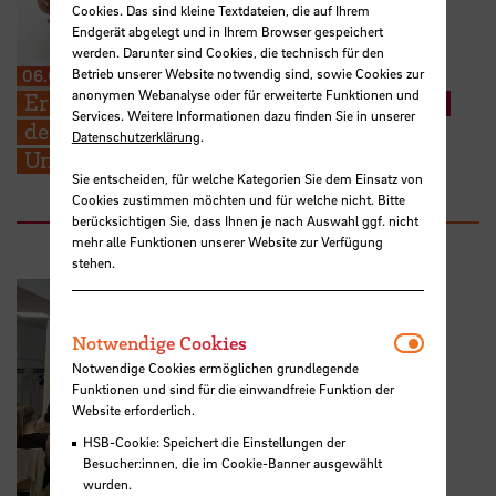
Cookies. Das sind kleine Textdateien, die auf Ihrem
Endgerät abgelegt und in Ihrem Browser gespeichert
werden. Darunter sind Cookies, die technisch für den
Betrieb unserer Website notwendig sind, sowie Cookies zur
06.08.2026
anonymen Webanalyse oder für erweiterte Funktionen und
Erneuter Aufruf: Hebammenstudierende
Services. Weitere Informationen dazu finden Sie in unserer
der HSB suchen weitere Schwangere zur
Datenschutzerklärung
.
Unterstützung ihrer Prüfungen
Sie entscheiden, für welche Kategorien Sie dem Einsatz von
Cookies zustimmen möchten und für welche nicht. Bitte
berücksichtigen Sie, dass Ihnen je nach Auswahl ggf. nicht
mehr alle Funktionen unserer Website zur Verfügung
stehen.
Notwendi
Notwendige Cookies
Notwendige Cookies ermöglichen grundlegende
Funktionen und sind für die einwandfreie Funktion der
Website erforderlich.
HSB-Cookie: Speichert die Einstellungen der
Besucher:innen, die im Cookie-Banner ausgewählt
wurden.