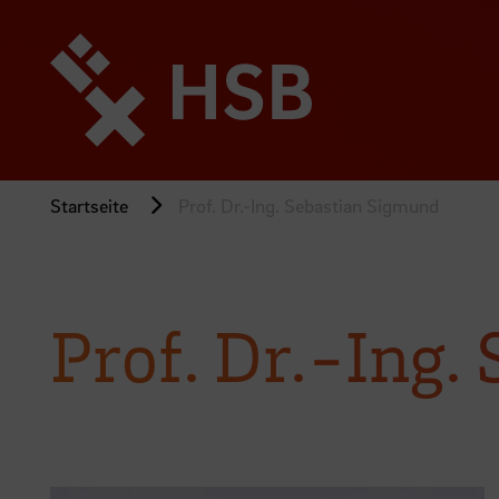
Direkt
zum
Seiteninhalt
springen
Startseite
Prof. Dr.-Ing. Sebastian Sigmund
Prof. Dr.-Ing.