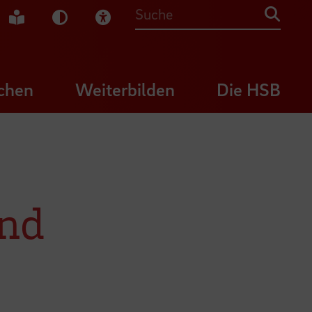
che Gebärdensprache
Leichte Sprache
Dunkel-Modus
Visuelle Hilfe
Suche
chen
Weiterbilden
Die HSB
und