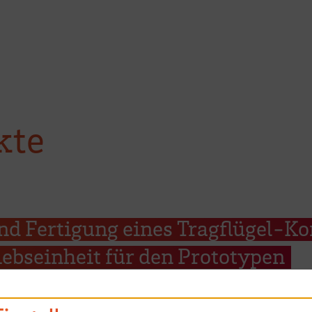
kte
d Fertigung eines Tragflügel-Ko
iebseinheit für den Prototypen
ams der Hochschule Bremen