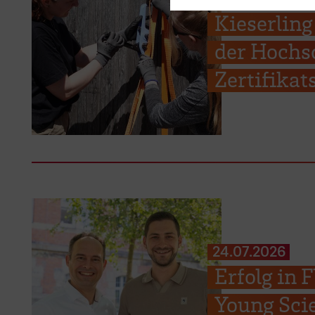
Kieserling
der Hochs
Zertifika
24.07.2026
Erfolg in
Young Scie