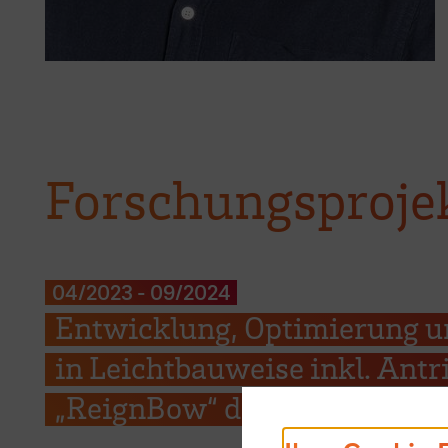
Forschungsproje
04/2023
-
09/2024
Entwicklung, Optimierung un
in Leichtbauweise inkl. Antr
„ReignBow“ des Tretboot-Te