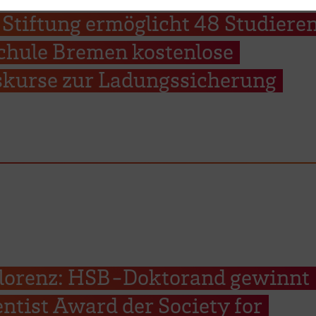
 Stiftung ermöglicht 48 Studiere
chule Bremen kostenlose
tskurse zur Ladungssicherung
 Florenz: HSB-Doktorand gewinnt
ntist Award der Society for