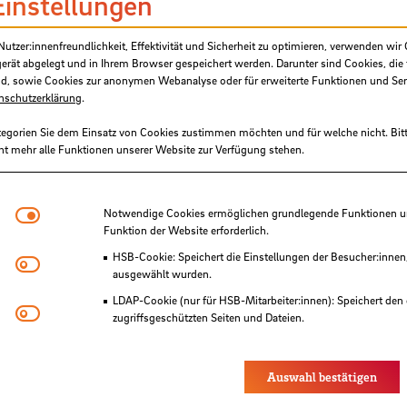
Einstellungen
tzer:innenfreundlichkeit, Effektivität und Sicherheit zu optimieren, verwenden wir 
gerät abgelegt und in Ihrem Browser gespeichert werden. Darunter sind Cookies, die 
d, sowie Cookies zur anonymen Webanalyse oder für erweiterte Funktionen und Ser
nschutzerklärung
.
tegorien Sie dem Einsatz von Cookies zustimmen möchten und für welche nicht. Bitt
ht mehr alle Funktionen unserer Website zur Verfügung stehen.
Notwendige Cookies
Notwendige Cookies ermöglichen grundlegende Funktionen und
Funktion der Website erforderlich.
SB
HSB-Cookie: Speichert die Einstellungen der Besucher:innen
Matomo
ausgewählt wurden.
LDAP-Cookie (nur für HSB-Mitarbeiter:innen): Speichert den 
Youtube
zugriffsgeschützten Seiten und Dateien.
Eye-Able®: Es werden keine Cookies gesetzt. Nutzereinstel
des Browsers gespeichert.
Auswahl bestätigen