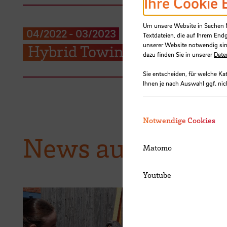
Ihre Cookie 
Um unsere Website in Sachen Nu
04/2022
-
03/2023
Textdateien, die auf Ihrem End
unserer Website notwendig sin
Hybrid Towing Tank
dazu finden Sie in unserer
Date
Sie entscheiden, für welche Ka
Ihnen je nach Auswahl ggf. nic
Notwendige Cookies
News aus der H
Matomo
Youtube
28.07.2026