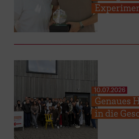
Experimen
10.07.2026
Genaues H
in die Ges