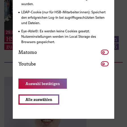
wurden.
LDAP-Cookie (nur für HSB-Mitarbeiter:innen): Speichert
den erfolgreichen Log-In bei zugriffsgeschützten Seiten
und Dateien.
Eye-Able®: Es werden keine Cookies gesetzt.
29.06.2026
Nutzereinstellungen werden im Local Storage des
HSB begrüßt EMSS Studierende aus Polen
Browsers gespeichert.
zum Start der EMSS-Industry Week 2026
Matomo
Matomo
Youtube
Youtube
Auswahl bestätigen
Alle auswählen