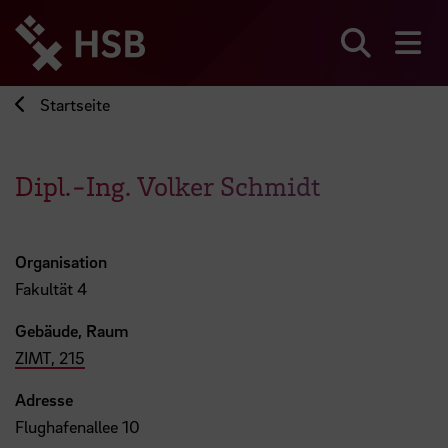
Direkt
zum
Seiteninhalt
Suchen
Me
springen
Startseite
Dipl.-Ing. Volker Schmidt
Organisation
Fakultät 4
Gebäude, Raum
ZIMT, 215
Adresse
Flughafenallee 10