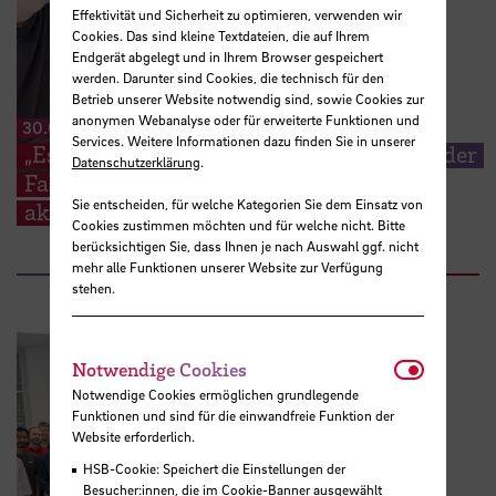
Effektivität und Sicherheit zu optimieren, verwenden wir
Cookies. Das sind kleine Textdateien, die auf Ihrem
Endgerät abgelegt und in Ihrem Browser gespeichert
werden. Darunter sind Cookies, die technisch für den
Betrieb unserer Website notwendig sind, sowie Cookies zur
anonymen Webanalyse oder für erweiterte Funktionen und
30.06.2026
Services. Weitere Informationen dazu finden Sie in unserer
„Es geht um die Wurst“ – Studierende an der
Datenschutzerklärung
.
Fakultät 4 sammeln Ideen für ihre
Sie entscheiden, für welche Kategorien Sie dem Einsatz von
akademische Zukunft
Cookies zustimmen möchten und für welche nicht. Bitte
berücksichtigen Sie, dass Ihnen je nach Auswahl ggf. nicht
mehr alle Funktionen unserer Website zur Verfügung
stehen.
Notwendi
Notwendige Cookies
Notwendige Cookies ermöglichen grundlegende
Funktionen und sind für die einwandfreie Funktion der
Website erforderlich.
HSB-Cookie: Speichert die Einstellungen der
Besucher:innen, die im Cookie-Banner ausgewählt