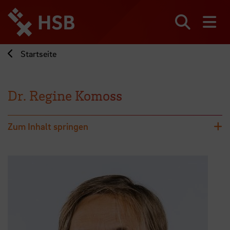
Direkt
zum
Seiteninhalt
Suchen
Me
springen
Startseite
Dr. Regine Komoss
Zum Inhalt springen