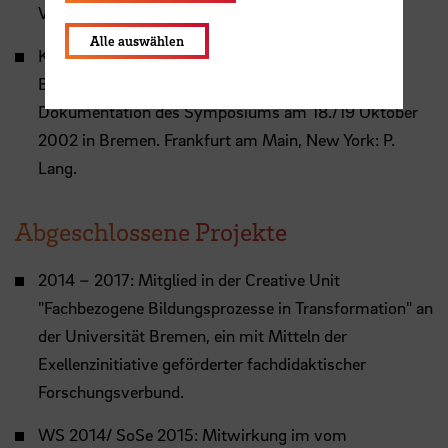
Vorteil und Vorurteil.
Link
Alle auswählen
Komoss, Regine; Viereck, Axel (Hrsg.) (2002):
Brauchen Frauen eine andere Mathematik?
Dokumentation des Symposiums am 18./19 Oktober
2002 in Bremen. Frankfurt am Main, New York: P.
Lang.
Abgeschlossene Projekte
2014 – 2017: Mitglied in der Creative Unit
"Fachbezogene Bildungsprozesse in Transformation" an
der Universität Bremen, ein mit Mitteln der
Exellenzinitiative geförderter fachdidaktischer
Forschungsverbund.
WS 2014/ SoSe 2015: Mitwirkung im vom