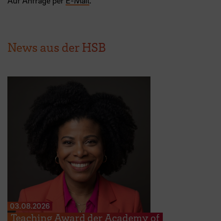
Auf Anfrage per
E-Mail
.
News aus der HSB
03.08.2026
Teaching Award der Academy of