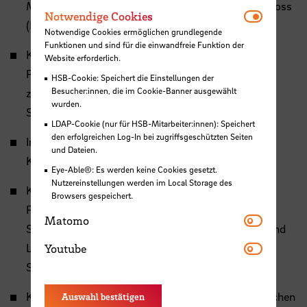
Making Change Happen / Sabine Doff, Regine Komoss
Notwendi
Notwendige Cookies
(Hrsg.) p. 157-166
Notwendige Cookies ermöglichen grundlegende
Funktionen und sind für die einwandfreie Funktion der
Komoss, Regine ; Sørensen, Nina (2016) Die
Website erforderlich.
Perspektiven verbinden – Handlungskoordination
HSB-Cookie: Speichert die Einstellungen der
Besucher:innen, die im Cookie-Banner ausgewählt
zwischen Lehrerprofessionalisierung,
wurden.
Schulentwicklung und Unterrichtsgestaltung.
LDAP-Cookie (nur für HSB-Mitarbeiter:innen): Speichert
den erfolgreichen Log-In bei zugriffsgeschützten Seiten
In: Making Change Happen / Sabine Doff, Regine
und Dateien.
Komoss (Hrsg.)
p. 157-166.
Link
Eye-Able®: Es werden keine Cookies gesetzt.
Nutzereinstellungen werden im Local Storage des
Komoss, Regine; Peters, Maria (2016): Das
Browsers gespeichert.
Praxissemester an der Universität Bremen. In:
Matomo
Matomo
Schüssler, Renate et.al: Im Praxissemester forschend
Youtube
Lernen – Umsetzung in Schule, Universität und
Youtube
Studienseminar. Bad Heilbrunnn: Klinkhardt.
Komoss, Regine (2007): Frauenstudiengänge zwischen
Auswahl bestätigen