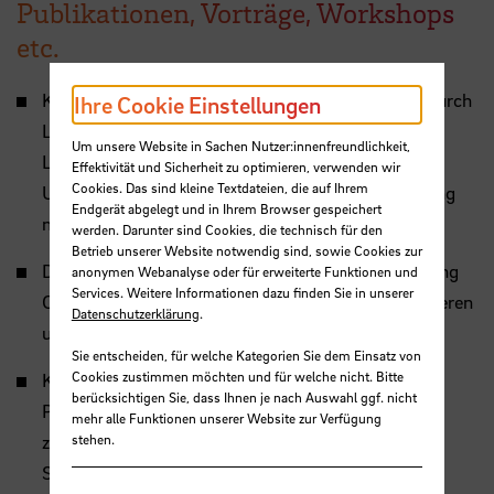
Publikationen, Vorträge, Workshops
etc.
Komoss, Regine; Sørensen, Nina (2019): Wandel durch
Ihre Cookie Einstellungen
Lehrerkooperation? – Welchen Beitrag leisten
Um unsere Website in Sachen Nutzer:innenfreundlichkeit,
Lehrerkooperationen für die Schul- und
Effektivität und Sicherheit zu optimieren, verwenden wir
Cookies. Das sind kleine Textdateien, die auf Ihrem
Unterrichtsentwicklung? In: Unterrichtsentwicklung
Endgerät abgelegt und in Ihrem Browser gespeichert
macht Schule, p. 45-63.
Link
werden. Darunter sind Cookies, die technisch für den
Betrieb unserer Website notwendig sind, sowie Cookies zur
Doff, Sabine; Komoss, Regine (2027) (Hrsg.): Making
anonymen Webanalyse oder für erweiterte Funktionen und
Services. Weitere Informationen dazu finden Sie in unserer
Change Happen. Wandel im Fachunterricht analysieren
Datenschutzerklärung
.
und gestalten.
SpringerLink
Sie entscheiden, für welche Kategorien Sie dem Einsatz von
Cookies zustimmen möchten und für welche nicht. Bitte
Komoss, Regine ; Sørensen, Nina (2016) Die
berücksichtigen Sie, dass Ihnen je nach Auswahl ggf. nicht
Perspektiven verbinden – Handlungskoordination
mehr alle Funktionen unserer Website zur Verfügung
zwischen Lehrerprofessionalisierung,
stehen.
Schulentwicklung und Unterrichtsgestaltung. In: