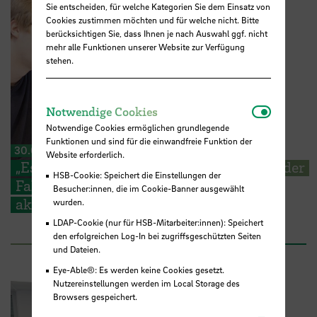
Sie entscheiden, für welche Kategorien Sie dem Einsatz von
Cookies zustimmen möchten und für welche nicht. Bitte
berücksichtigen Sie, dass Ihnen je nach Auswahl ggf. nicht
mehr alle Funktionen unserer Website zur Verfügung
stehen.
Notwendi
Notwendige Cookies
Notwendige Cookies ermöglichen grundlegende
Funktionen und sind für die einwandfreie Funktion der
30.06.2026
Website erforderlich.
„Es geht um die Wurst“ – Studierende an der
HSB-Cookie: Speichert die Einstellungen der
Fakultät 4 sammeln Ideen für ihre
Besucher:innen, die im Cookie-Banner ausgewählt
akademische Zukunft
wurden.
LDAP-Cookie (nur für HSB-Mitarbeiter:innen): Speichert
den erfolgreichen Log-In bei zugriffsgeschützten Seiten
und Dateien.
Eye-Able®: Es werden keine Cookies gesetzt.
Nutzereinstellungen werden im Local Storage des
Browsers gespeichert.