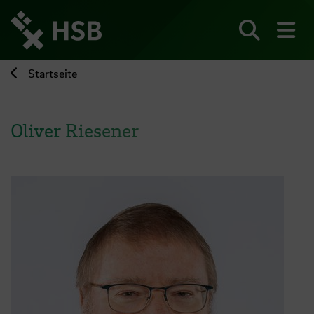
Direkt
zum
Seiteninhalt
Suchen
Me
springen
Startseite
Oliver Riesener