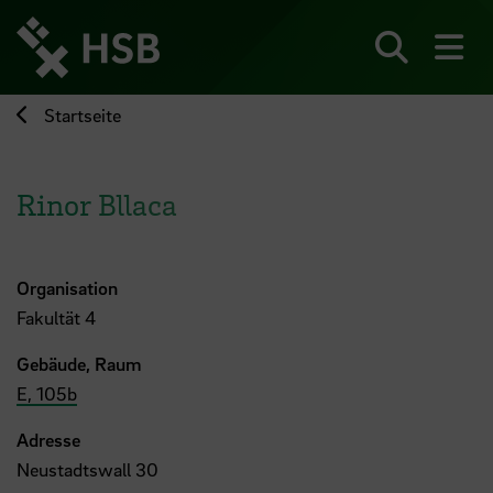
Direkt
zum
Seiteninhalt
Suchen
Me
springen
Startseite
Rinor Bllaca
Organisation
Fakultät 4
Gebäude, Raum
E, 105b
Adresse
Neustadtswall 30