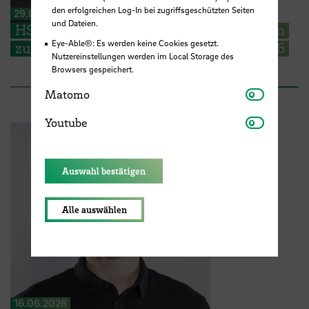
den erfolgreichen Log-In bei zugriffsgeschützten Seiten
29.06.2026
und Dateien.
HSB begrüßt EMSS Studierende aus Polen
Eye-Able®: Es werden keine Cookies gesetzt.
zum Start der EMSS-Industry Week 2026
Nutzereinstellungen werden im Local Storage des
Browsers gespeichert.
Matomo
Matomo
Youtube
Youtube
Auswahl bestätigen
Alle auswählen
16.06.2026