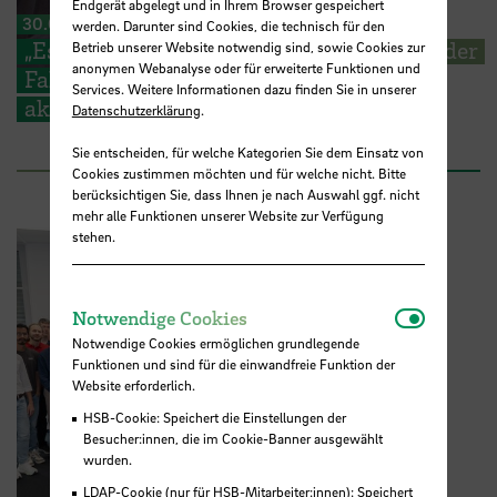
Endgerät abgelegt und in Ihrem Browser gespeichert
30.06.2026
werden. Darunter sind Cookies, die technisch für den
„Es geht um die Wurst“ – Studierende an der
Betrieb unserer Website notwendig sind, sowie Cookies zur
anonymen Webanalyse oder für erweiterte Funktionen und
Fakultät 4 sammeln Ideen für ihre
Services. Weitere Informationen dazu finden Sie in unserer
akademische Zukunft
Datenschutzerklärung
.
Sie entscheiden, für welche Kategorien Sie dem Einsatz von
Cookies zustimmen möchten und für welche nicht. Bitte
berücksichtigen Sie, dass Ihnen je nach Auswahl ggf. nicht
mehr alle Funktionen unserer Website zur Verfügung
stehen.
Notwendi
Notwendige Cookies
Notwendige Cookies ermöglichen grundlegende
Funktionen und sind für die einwandfreie Funktion der
Website erforderlich.
HSB-Cookie: Speichert die Einstellungen der
Besucher:innen, die im Cookie-Banner ausgewählt
wurden.
LDAP-Cookie (nur für HSB-Mitarbeiter:innen): Speichert