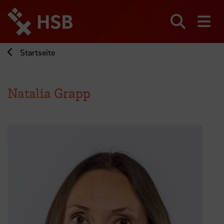
Direkt
zum
Seiteninhalt
Suchen
Me
springen
Startseite
Natalia Grapp