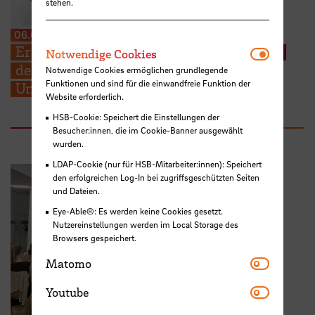
stehen.
06.08.2026
Erneuter Aufruf: Hebammenstudierende
Notwendi
Notwendige Cookies
der HSB suchen weitere Schwangere zur
Notwendige Cookies ermöglichen grundlegende
Funktionen und sind für die einwandfreie Funktion der
Unterstützung ihrer Prüfungen
Website erforderlich.
HSB-Cookie: Speichert die Einstellungen der
Besucher:innen, die im Cookie-Banner ausgewählt
wurden.
LDAP-Cookie (nur für HSB-Mitarbeiter:innen): Speichert
den erfolgreichen Log-In bei zugriffsgeschützten Seiten
und Dateien.
Eye-Able®: Es werden keine Cookies gesetzt.
Nutzereinstellungen werden im Local Storage des
Browsers gespeichert.
Matomo
Matomo
Youtube
Youtube