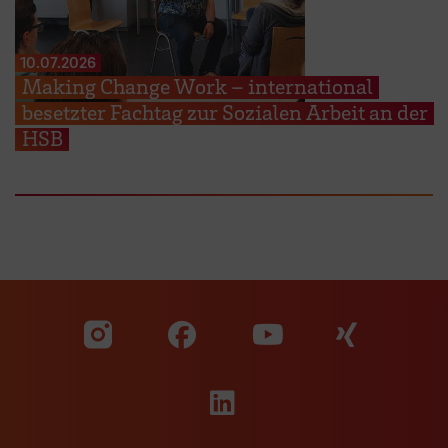
10.07.2026
Making Change Work – international
besetzter Fachtag zur Sozialen Arbeit an der
HSB
Zu unserer Facebook S
Zu unse
Zu unserer YouTu
Zu unserer Instagram Seite
Zu unserer LinkedI