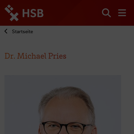
Direkt
zum
Seiteninhalt
Suchen
Me
springen
Startseite
Dr. Michael Pries