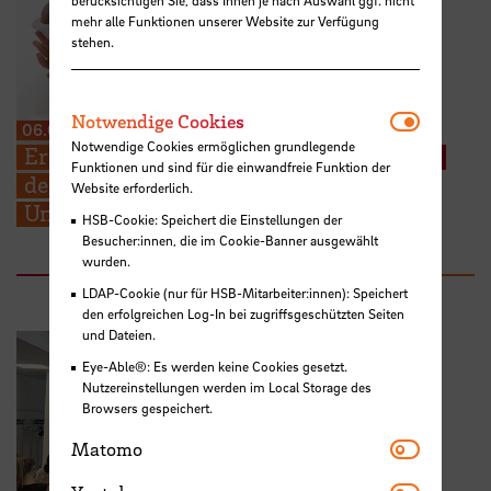
mehr alle Funktionen unserer Website zur Verfügung
stehen.
Notwendi
Notwendige Cookies
06.08.2026
Notwendige Cookies ermöglichen grundlegende
Erneuter Aufruf: Hebammenstudierende
Funktionen und sind für die einwandfreie Funktion der
der HSB suchen weitere Schwangere zur
Website erforderlich.
Unterstützung ihrer Prüfungen
HSB-Cookie: Speichert die Einstellungen der
Besucher:innen, die im Cookie-Banner ausgewählt
wurden.
LDAP-Cookie (nur für HSB-Mitarbeiter:innen): Speichert
den erfolgreichen Log-In bei zugriffsgeschützten Seiten
und Dateien.
Eye-Able®: Es werden keine Cookies gesetzt.
Nutzereinstellungen werden im Local Storage des
Browsers gespeichert.
Matomo
Matomo