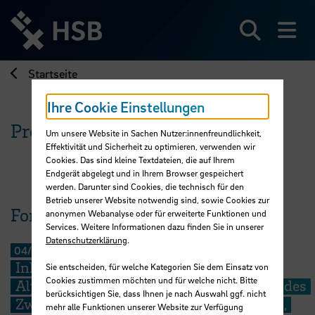
Direkt
zum
Seiteninhalt
Suchen
Me
springen
Startseite
Ihre Cookie Einstellungen
Prof. Dr. Marianne Hirschberg
Um unsere Website in Sachen Nutzer:innenfreundlichkeit,
Effektivität und Sicherheit zu optimieren, verwenden wir
Cookies. Das sind kleine Textdateien, die auf Ihrem
Endgerät abgelegt und in Ihrem Browser gespeichert
werden. Darunter sind Cookies, die technisch für den
Betrieb unserer Website notwendig sind, sowie Cookies zur
Forschungsprojekt
anonymen Webanalyse oder für erweiterte Funktionen und
Services. Weitere Informationen dazu finden Sie in unserer
Datenschutzerklärung
.
04/2018
-
07/2021
Inklusive Bildung in der
Sie entscheiden, für welche Kategorien Sie dem Einsatz von
Cookies zustimmen möchten und für welche nicht. Bitte
Alphabetisierungspraxis und im System des
berücksichtigen Sie, dass Ihnen je nach Auswahl ggf. nicht
Zweiten Bildungswegs – Qualifikationen,
mehr alle Funktionen unserer Website zur Verfügung