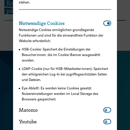
Kompetenzen und Bedarfe des
stehen.
pädagogischen Personals
Notwendi
Notwendige Cookies
Notwendige Cookies ermöglichen grundlegende
Funktionen und sind für die einwandfreie Funktion der
Website erforderlich.
HSB-Cookie: Speichert die Einstellungen der
Besucher:innen, die im Cookie-Banner ausgewählt
wurden.
Zu unserer Facebook S
Zu unse
LDAP-Cookie (nur für HSB-Mitarbeiter:innen): Speichert
Zu unserer YouTu
Zu unserer Instagram Seite
den erfolgreichen Log-In bei zugriffsgeschützten Seiten
und Dateien.
Zu unserer LinkedI
Eye-Able®: Es werden keine Cookies gesetzt.
Nutzereinstellungen werden im Local Storage des
Browsers gespeichert.
Kontakt
Matomo
Matomo
Cookies
Youtube
Youtube
Raumfinder