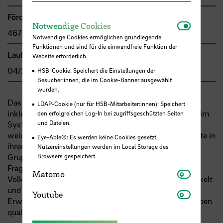
Förder- bzw. Auftragssumme
Notwendi
Notwendige Cookies
467.802,00 €
Notwendige Cookies ermöglichen grundlegende
Funktionen und sind für die einwandfreie Funktion der
Laufzeit
Website erforderlich.
04/2018 - 07/2021
HSB-Cookie: Speichert die Einstellungen der
Besucher:innen, die im Cookie-Banner ausgewählt
wurden.
Das Projekt zielt auf die Professionalisierung der
LDAP-Cookie (nur für HSB-Mitarbeiter:innen): Speichert
inklusiven Bildungspraxis in der Alphabetisierung und im
den erfolgreichen Log-In bei zugriffsgeschützten Seiten
und Dateien.
System des Zweiten Bildungswegs. Untersucht wird,
welche Kompetenzen aber auch Widerstände Lehrkräfte in
Eye-Able®: Es werden keine Cookies gesetzt.
ihrem Berufsalltag bereits haben. Auf der Basis von
Nutzereinstellungen werden im Local Storage des
Browsers gespeichert.
Gruppendiskussionen und einer bundesweiten
Fragebogenerhebung mit Lehrkräften an
Matomo
Matomo
Volkshochschulen wird ein Fortbildungsmodul entwickelt
und erprobt. Es dient dazu, Lehrkräfte der
Youtube
Youtube
Erwachsenenbildung zu befähigen, inklusive Lerngruppen
qualitativhochwertig zu unterrichten.