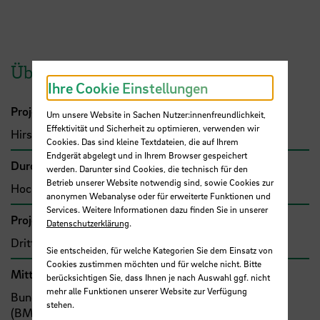
Übersicht
Ihre Cookie Einstellungen
Projektleitung
Um unsere Website in Sachen Nutzer:innenfreundlichkeit,
Effektivität und Sicherheit zu optimieren, verwenden wir
Hirschberg, Marianne, Prof. Dr.
Cookies. Das sind kleine Textdateien, die auf Ihrem
Endgerät abgelegt und in Ihrem Browser gespeichert
Durchführende Organisation
werden. Darunter sind Cookies, die technisch für den
Betrieb unserer Website notwendig sind, sowie Cookies zur
Hochschule Bremen, Fakultät 3
anonymen Webanalyse oder für erweiterte Funktionen und
Services. Weitere Informationen dazu finden Sie in unserer
Projekttyp
Datenschutzerklärung
.
Drittmittelprojekt (Zuwendung)
Sie entscheiden, für welche Kategorien Sie dem Einsatz von
Cookies zustimmen möchten und für welche nicht. Bitte
Mittel- bzw. Auftragsgeber
berücksichtigen Sie, dass Ihnen je nach Auswahl ggf. nicht
mehr alle Funktionen unserer Website zur Verfügung
Bund, Bundesministerium für Bildung und Forschung
stehen.
(BMBF)