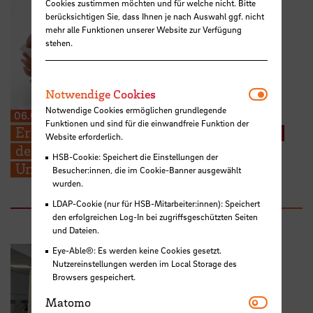
Cookies zustimmen möchten und für welche nicht. Bitte
berücksichtigen Sie, dass Ihnen je nach Auswahl ggf. nicht
mehr alle Funktionen unserer Website zur Verfügung
stehen.
Notwendi
Notwendige Cookies
Notwendige Cookies ermöglichen grundlegende
06.08.2026
Funktionen und sind für die einwandfreie Funktion der
Erneuter Aufruf: Hebammenstudierende
Website erforderlich.
der HSB suchen weitere Schwangere zur
HSB-Cookie: Speichert die Einstellungen der
Unterstützung ihrer Prüfungen
Besucher:innen, die im Cookie-Banner ausgewählt
wurden.
LDAP-Cookie (nur für HSB-Mitarbeiter:innen): Speichert
den erfolgreichen Log-In bei zugriffsgeschützten Seiten
und Dateien.
Eye-Able®: Es werden keine Cookies gesetzt.
Nutzereinstellungen werden im Local Storage des
Browsers gespeichert.
Matomo
Matomo