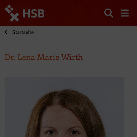
Direkt
zum
Seiteninhalt
Suchen
Me
springen
Startseite
Dr. Lena Marie Wirth