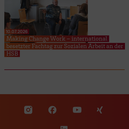
10.07.2026
Making Change Work – international
besetzter Fachtag zur Sozialen Arbeit an der
HSB
Zu unserer Facebook S
Zu unse
Zu unserer YouTu
Zu unserer Instagram Seite