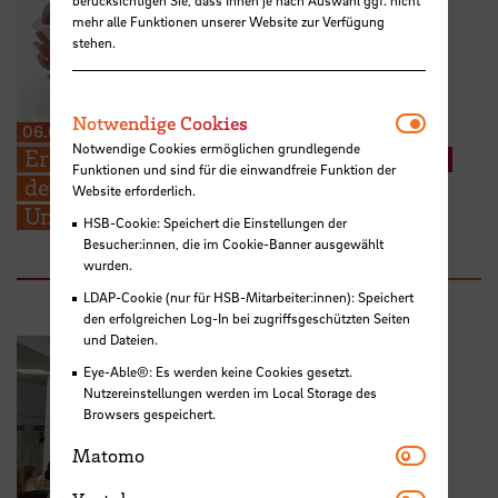
mehr alle Funktionen unserer Website zur Verfügung
stehen.
Notwendi
Notwendige Cookies
06.08.2026
Notwendige Cookies ermöglichen grundlegende
Erneuter Aufruf: Hebammenstudierende
Funktionen und sind für die einwandfreie Funktion der
der HSB suchen weitere Schwangere zur
Website erforderlich.
Unterstützung ihrer Prüfungen
HSB-Cookie: Speichert die Einstellungen der
Besucher:innen, die im Cookie-Banner ausgewählt
wurden.
LDAP-Cookie (nur für HSB-Mitarbeiter:innen): Speichert
den erfolgreichen Log-In bei zugriffsgeschützten Seiten
und Dateien.
Eye-Able®: Es werden keine Cookies gesetzt.
Nutzereinstellungen werden im Local Storage des
Browsers gespeichert.
Matomo
Matomo