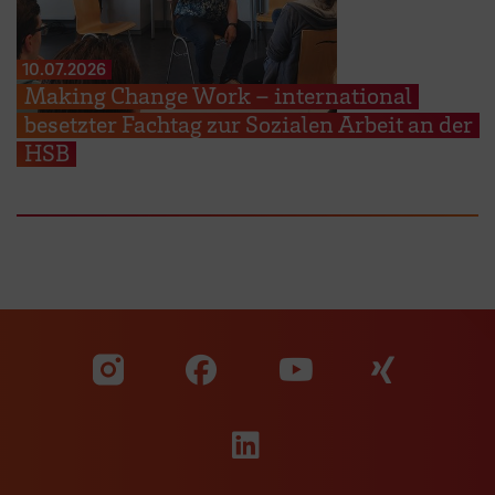
10.07.2026
Making Change Work – international
besetzter Fachtag zur Sozialen Arbeit an der
HSB
Zu unserer Facebook S
Zu unse
Zu unserer YouTu
Zu unserer Instagram Seite
Zu unserer LinkedI